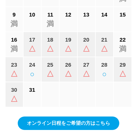
9
10
11
12
13
14
15
満
満
16
17
18
19
20
21
22
満
△
△
△
△
△
満
23
24
25
26
27
28
29
△
○
△
△
△
○
△
30
31
△
オンライン日程をご希望の方はこちら