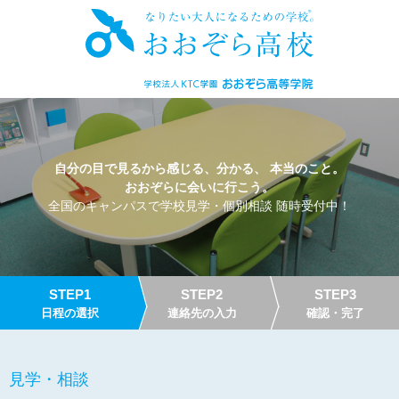
自分の目で見るから感じる、分かる、 本当のこと。
おおぞらに会いに行こう。
全国のキャンパスで学校見学・個別相談 随時受付中！
STEP1
STEP2
STEP3
日程の選択
連絡先の入力
確認・完了
見学・相談