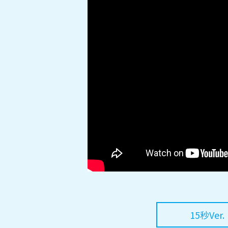
15秒Ver.