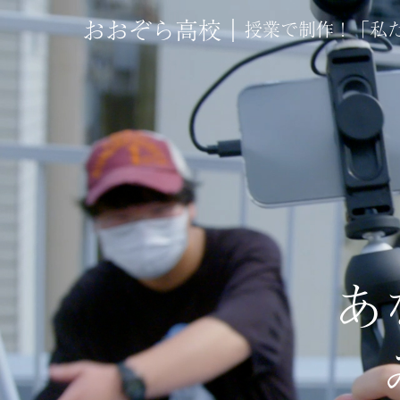
おおぞら高校｜
授業で制作！「私た
あ