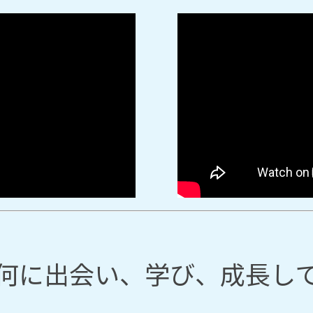
何に出会い、学び、成長し