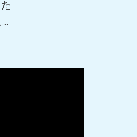
した
い～