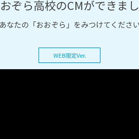
おぞら高校のCMができま
あなたの「おおぞら」をみつけてくださ
WEB限定Ver.