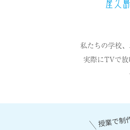
私たちの学校、
実際にTVで放
授業で制