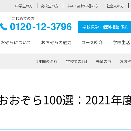
中学生の方
高校生の方
中卒・高校中退の方
社会人の方
はじめての方
ぞら高校
0120-
学校見学・個別相談 予約
12-3796
おおぞらについて
おおぞらの魅力
コース紹介
学校生活
1年間の流れ
学校での1日
先輩の声
おおぞ
おおぞらについて トップページ
おおぞらの魅力 トップページ
卒業生の活躍 トップページ
見学・相談 トップページ
コース紹介 トップページ
学校生活 トップページ
入学案内 トップページ
™
が大事にしている価値観
入学までの流れ
おおぞらの授業
全国の仲間
先輩の声
おおぞら高校とは
卒業までの流れ
おおぞら100選
なりたい大人になるための体
卒業生の進
SDGs
学費サ
おおぞら100選：2021年
福祉コース
人と職との架け橋
-なりたい大人システム
-屋久島スクーリング
おおぞらカ
ミングコース
-みらいの架け橋レッスン®
-選べる学
サポート