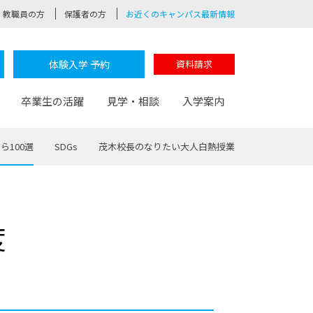
教職員の方
保護者の方
お近くのキャンパス最新情報
体験入学 予約
資料請求
卒業生の活躍
見学・相談
入学案内
ら100選
SDGs
茂木校長のなりたい大人白熱授業
験
路
ポート
つながる学科
茂木校長のなりたい大人白熱授業
卒業しても戻れる場所
Web出願
制服紹介
度
レッジ
おおぞらサポーター
部とおおぞらカレッジの