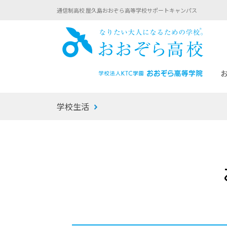
通信制高校 屋久島おおぞら高等学校サポートキャンパス
おお
学校生活
あなたへのメッセージ
1年間の流れ
マイコーチ®
生徒募集要項
学校での1日
みらい学科
おおぞら
-マイコーチ®バトンリレーブログ
-子ども・
みらいノート®
-プログラ