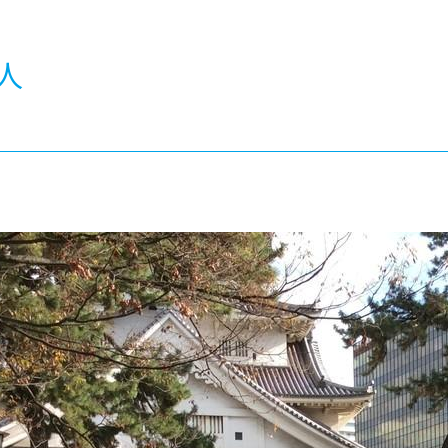
®
ザインコース
-社会の架け橋プログラム®
-おおぞら
ラストコース
-海外留学
人
ス
ス
コース