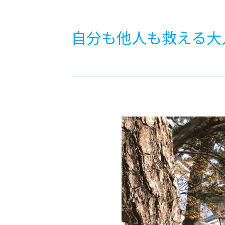
-ちょっとみせてKTCみらいノート
-住環境デ
どこでも、どことでも型学習
-マンガイ
自分も他人も救える大
-進学コー
-基礎コー
-個別指導