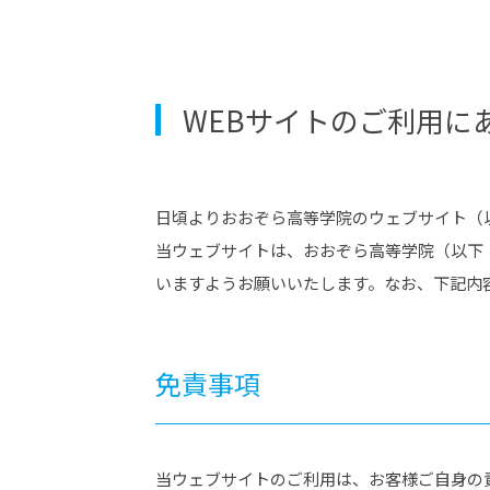
-ちょっとみせてKTCみらいノート
-住環境デ
どこでも、どことでも型学習
-マンガイ
-進学コー
WEBサイトのご利用に
-基礎コー
-個別指導
日頃よりおおぞら高等学院のウェブサイト（
当ウェブサイトは、おおぞら高等学院（以下
いますようお願いいたします。なお、下記内
免責事項
当ウェブサイトのご利用は、お客様ご自身の