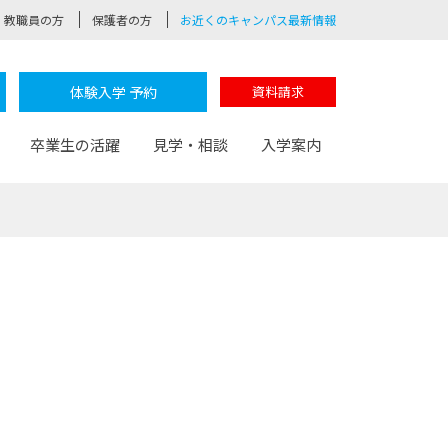
教職員の方
保護者の方
お近くのキャンパス最新情報
体験入学 予約
資料請求
卒業生の活躍
見学・相談
入学案内
験
路
ポート
つながる学科
茂木校長のなりたい大人白熱授業
卒業しても戻れる場所
Web出願
制服紹介
レッジ
おおぞらサポーター
部とおおぞらカレッジの