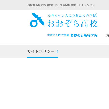
通信制高校 屋久島おおぞら高等学校サポートキャンパス
おお
サイトポリシー
あなたへのメッセージ
1年間の流れ
マイコーチ®
生徒募集要項
学校での1日
みらい学科
おおぞら
-マイコーチ®バトンリレーブログ
-子ども・
みらいノート®
-プログラ