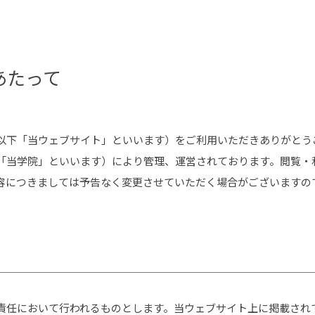
®
ザインコース
-社会の架け橋プログラム®
-おおぞら
ラストコース
-海外留学
ス
あたって
ス
コース
以下「当ウェブサイト」といいます）をご利用いただきありがとう
「当学院」といいます）により管理、運営されております。閲覧・
容につきましては予告なく変更させていただく場合がございますの
責任において行われるものとします。当ウェブサイト上に掲載され