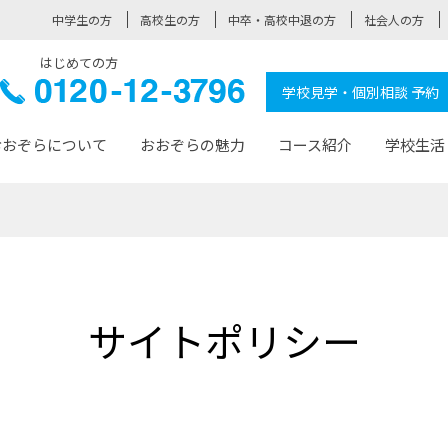
中学生の方
高校生の方
中卒・高校中退の方
社会人の方
はじめての方
ぞら高校
0120-
学校見学・個別相談 予約
12-3796
おおぞらについて
おおぞらの魅力
コース紹介
学校生活
おおぞらについて トップページ
おおぞらの魅力 トップページ
卒業生の活躍 トップページ
見学・相談 トップページ
コース紹介 トップページ
学校生活 トップページ
入学案内 トップページ
™
が大事にしている価値観
入学までの流れ
おおぞらの授業
全国の仲間
先輩の声
おおぞら高校とは
卒業までの流れ
おおぞら100選
なりたい大人になるための体
卒業生の進
SDGs
学費サ
サイトポリシー
福祉コース
人と職との架け橋
-なりたい大人システム
-屋久島スクーリング
おおぞらカ
ミングコース
-みらいの架け橋レッスン®
-選べる学
サポート