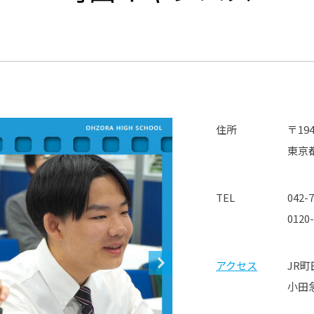
®
ザインコース
-社会の架け橋プログラム®
-おおぞら
ラストコース
-海外留学
ス
ス
コース
住所
〒194
東京
TEL
042-
0120
アクセス
JR
小田