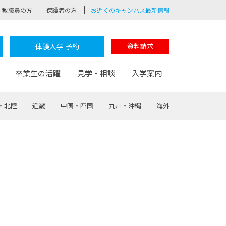
教職員の方
保護者の方
お近くのキャンパス最新情報
体験入学 予約
資料請求
卒業生の活躍
見学・相談
入学案内
・北陸
近畿
中国・四国
九州・沖縄
海外
験
路
ポート
つながる学科
茂木校長のなりたい大人白熱授業
卒業しても戻れる場所
Web出願
制服紹介
レッジ
おおぞらサポーター
部とおおぞらカレッジの