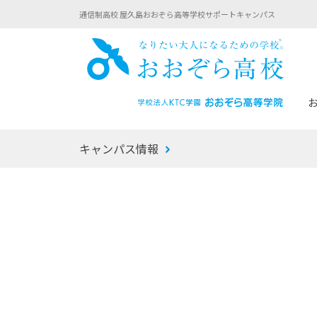
通信制高校 屋久島おおぞら高等学校サポートキャンパス
おお
キャンパス情報
あなたへのメッセージ
1年間の流れ
マイコーチ®
生徒募集要項
学校での1日
みらい学科
おおぞら
-マイコーチ®バトンリレーブログ
-子ども・
みらいノート®
-プログラ