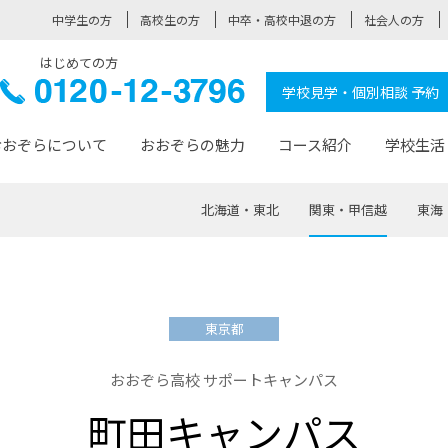
中学生の方
高校生の方
中卒・高校中退の方
社会人の方
はじめての方
ぞら高校
0120-
学校見学・個別相談 予約
12-3796
おおぞらについて
おおぞらの魅力
コース紹介
学校生活
北海道・東北
関東・甲信越
東海
おおぞらについて トップページ
おおぞらの魅力 トップページ
卒業生の活躍 トップページ
見学・相談 トップページ
コース紹介 トップページ
学校生活 トップページ
入学案内 トップページ
™
が大事にしている価値観
入学までの流れ
おおぞらの授業
全国の仲間
先輩の声
おおぞら高校とは
卒業までの流れ
おおぞら100選
なりたい大人になるための体
卒業生の進
SDGs
学費サ
東京都
福祉コース
人と職との架け橋
-なりたい大人システム
-屋久島スクーリング
おおぞらカ
おおぞら高校 サポートキャンパス
ミングコース
-みらいの架け橋レッスン®
-選べる学
町田キャンパス
サポート