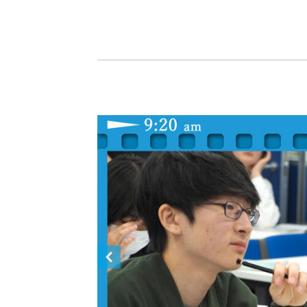
-ちょっとみせてKTCみらいノート
-住環境デ
どこでも、どことでも型学習
-マンガイ
-進学コー
-基礎コー
-個別指導