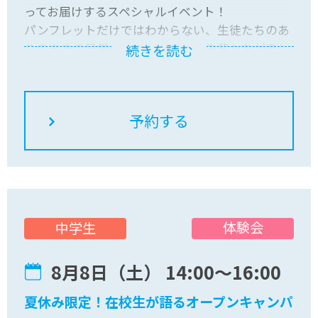
ってお届けするスペシャルイベント！
パンフレットだけではわからない、生徒たちのあ
りのままの日常やリアルな本音を先輩たちが楽し
続きを読む
くお話しします。
さらに、おおぞらの学びを先取りできる「授業体
験」や、複数のコースを体験できる「専門コース
体験」など、ワクワクするプログラムが目白押
し！先輩たちと一緒に、アツい夏休みの思い出を
作りましょう！
保護者の方と一緒でも、お友達との参加でも大歓
迎！気軽に来てくださいね。
体験会
中学生
8月8日（土） 14:00〜16:00
夏休み限定！在校生が語るオープンキャンパ