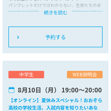
パンフレットだけではわからない、生徒たちのあ
りのままの日常やリアルな本音を先輩たちが楽し
続きを読む
くお話しします。
さらに、おおぞらの学びを先取りできる「授業体
験」や、複数のコースを体験できる「専門コース
体験」など、ワクワクするプログラムが目白押
し！先輩たちと一緒に、アツい夏休みの思い出を
作りましょう！
保護者の方と一緒でも、お友達との参加でも大歓
迎！気軽に来てくださいね。
WEB説明会
中学生
8月10日（月） 19:00〜20:00
【オンライン】夏休みスペシャル！おおぞら
高校の学校生活、入試内容を知りたいあな