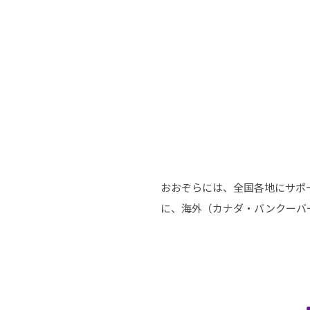
-ちょっとみせてKTCみらいノート
-住環境デ
どこでも、どことでも型学習
-マンガイ
-進学コー
-基礎コー
-個別指導
おおぞらには、全国各地にサポ
に、海外（カナダ・バンクーバ