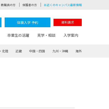
教職員の方
保護者の方
お近くのキャンパス最新情報
体験入学 予約
資料請求
卒業生の活躍
見学・相談
入学案内
・北陸
近畿
中国・四国
九州・沖縄
海外
験
路
ポート
つながる学科
茂木校長のなりたい大人白熱授業
卒業しても戻れる場所
Web出願
制服紹介
レッジ
おおぞらサポーター
部とおおぞらカレッジの