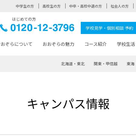
中学生の方
高校生の方
中卒・高校中退の方
社会人の方
はじめての方
ぞら高校
0120-
学校見学・個別相談 予約
12-3796
おおぞらについて
おおぞらの魅力
コース紹介
学校生活
北海道・東北
関東・甲信越
東海
おおぞらについて トップページ
おおぞらの魅力 トップページ
卒業生の活躍 トップページ
見学・相談 トップページ
コース紹介 トップページ
学校生活 トップページ
入学案内 トップページ
™
が大事にしている価値観
入学までの流れ
おおぞらの授業
全国の仲間
先輩の声
おおぞら高校とは
卒業までの流れ
おおぞら100選
なりたい大人になるための体
卒業生の進
SDGs
学費サ
キャンパス情報
福祉コース
人と職との架け橋
-なりたい大人システム
-屋久島スクーリング
おおぞらカ
ミングコース
-みらいの架け橋レッスン®
-選べる学
サポート