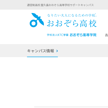
通信制高校 屋久島おおぞら高等学校サポートキャンパス
おお
キャンパス情報
あなたへのメッセージ
1年間の流れ
マイコーチ®
生徒募集要項
学校での1日
みらい学科
おおぞら
-マイコーチ®バトンリレーブログ
-子ども・
みらいノート®
-プログラ