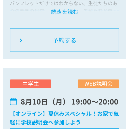
パンフレットだけではわからない、生徒たちのあ
りのままの日常やリアルな本音を先輩たちが楽し
続きを読む
くお話しします。
さらに、おおぞらの学びを先取りできる「授業体
験」や、複数のコースを体験できる「専門コース
体験」など、ワクワクするプログラムが目白押
し！
先輩たちと一緒に、アツい夏休みの思い出を作り
ましょう！
保護者の方と一緒でも、お友達との参加でも大歓
迎！
WEB説明会
中学生
気軽に来てくださいね。
8月10日（月） 19:00〜20:00
【オンライン】夏休みスペシャル！お家で気
軽に学校説明会へ参加しよう