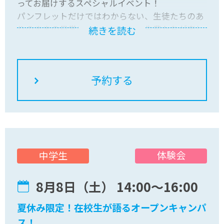
ってお届けするスペシャルイベント！
パンフレットだけではわからない、生徒たちのあ
りのままの日常やリアルな本音を先輩たちが楽し
続きを読む
くお話しします。
さらに、おおぞらの学びを先取りできる「授業体
験」や、複数のコースを体験できる「専門コース
体験」など、ワクワクするプログラムが目白押
し！
先輩たちと一緒に、アツい夏休みの思い出を作り
ましょう！
保護者の方と一緒でも、お友達との参加でも大歓
迎！
体験会
中学生
気軽に来てくださいね。
8月8日（土） 14:00〜16:00
夏休み限定！在校生が語るオープンキャンパ
ス！