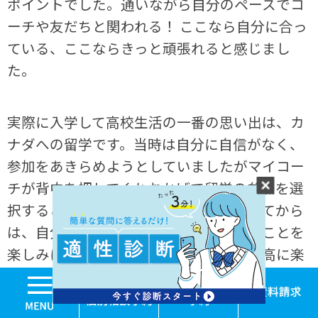
ポイントでした。通いながら自分のペースでコ
ーチや友だちと関われる！ ここなら自分に合っ
ている、ここならきっと頑張れると感じまし
た。
実際に入学して高校生活の一番の思い出は、カ
ナダへの留学です。当時は自分に自信がなく、
参加をあきらめようとしていましたがマイコー
チが背中を押してくれおかげで留学の参加を選
択することができました。留学が決まってから
は、自分から英語を学び、現地で使えることを
楽しみに思っていました。カナダは「最高に楽
しかった！」というのが一番の感想ですが、文
MENU
学校見学・個別相談
体験入学
化の違いや景色、食べ物、色んなものを実体験