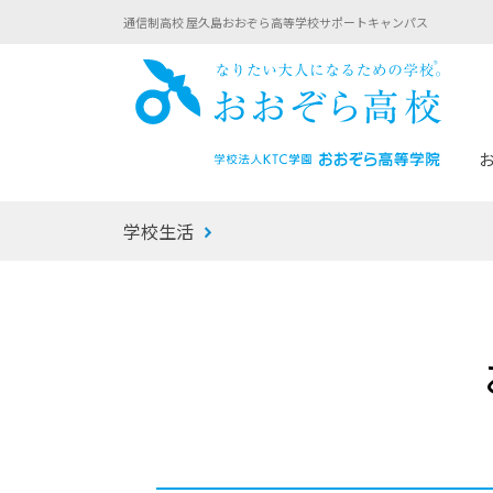
通信制高校 屋久島おおぞら高等学校サポートキャンパス
おお
学校生活
あなたへのメッセージ
1年間の流れ
マイコーチ®
生徒募集要項
学校での1日
みらい学科
おおぞら
-マイコーチ®バトンリレーブログ
-子ども・
みらいノート®
-プログラ