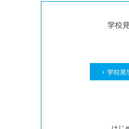
学校
学校見
はじ