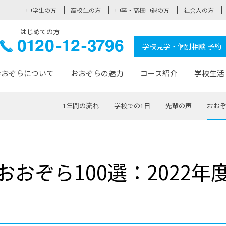
中学生の方
高校生の方
中卒・高校中退の方
社会人の方
はじめての方
ぞら高校
0120-
学校見学・個別相談 予約
12-3796
おおぞらについて
おおぞらの魅力
コース紹介
学校生活
1年間の流れ
学校での1日
先輩の声
おおぞ
おおぞらについて トップページ
おおぞらの魅力 トップページ
卒業生の活躍 トップページ
見学・相談 トップページ
コース紹介 トップページ
学校生活 トップページ
入学案内 トップページ
™
が大事にしている価値観
入学までの流れ
おおぞらの授業
全国の仲間
先輩の声
おおぞら高校とは
卒業までの流れ
おおぞら100選
なりたい大人になるための体
卒業生の進
SDGs
学費サ
おおぞら100選：2022年
福祉コース
人と職との架け橋
-なりたい大人システム
-屋久島スクーリング
おおぞらカ
ミングコース
-みらいの架け橋レッスン®
-選べる学
サポート