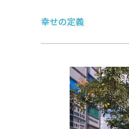
-ちょっとみせてKTCみらいノート
-住環境デ
どこでも、どことでも型学習
-マンガイ
幸せの定義
-進学コー
-基礎コー
-個別指導