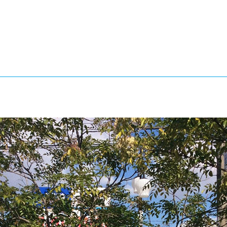
®
ザインコース
-社会の架け橋プログラム®
-おおぞら
ラストコース
-海外留学
ス
ス
コース