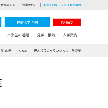
教職員の方
保護者の方
お近くのキャンパス最新情報
体験入学 予約
資料請求
卒業生の活躍
見学・相談
入学案内
ら100選
SDGs
茂木校長のなりたい大人白熱授業
験
路
ポート
つながる学科
茂木校長のなりたい大人白熱授業
卒業しても戻れる場所
Web出願
制服紹介
度
レッジ
おおぞらサポーター
部とおおぞらカレッジの