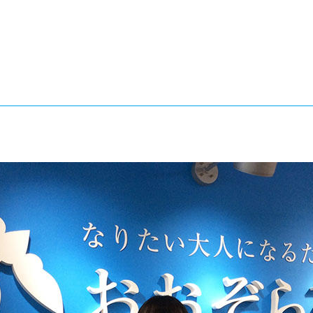
®
ザインコース
-社会の架け橋プログラム®
-おおぞら
ラストコース
-海外留学
ス
ス
コース