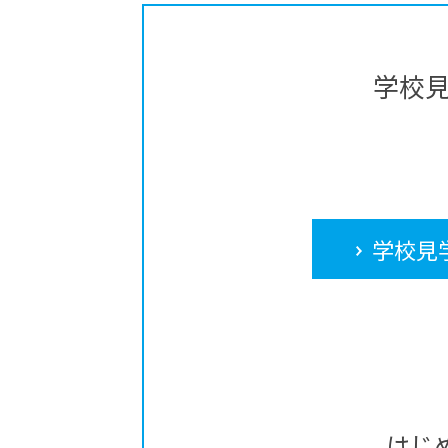
学校
学校見
はじ