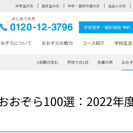
中学生の方
高校生の方
中卒・高校中退の方
社会人の方
はじめての方
ぞら高校
0120-
学校見学・個別相談 予約
12-3796
おおぞらについて
おおぞらの魅力
コース紹介
学校生活
1年間の流れ
学校での1日
先輩の声
おおぞ
おおぞらについて トップページ
おおぞらの魅力 トップページ
卒業生の活躍 トップページ
見学・相談 トップページ
コース紹介 トップページ
学校生活 トップページ
入学案内 トップページ
™
が大事にしている価値観
入学までの流れ
おおぞらの授業
全国の仲間
先輩の声
おおぞら高校とは
卒業までの流れ
おおぞら100選
なりたい大人になるための体
卒業生の進
SDGs
学費サ
おおぞら100選：2022年
福祉コース
人と職との架け橋
-なりたい大人システム
-屋久島スクーリング
おおぞらカ
ミングコース
-みらいの架け橋レッスン®
-選べる学
サポート