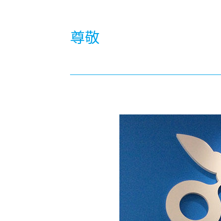
-ちょっとみせてKTCみらいノート
-住環境デ
どこでも、どことでも型学習
-マンガイ
尊敬
-進学コー
-基礎コー
-個別指導