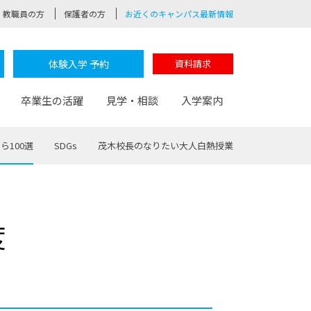
教職員の方
保護者の方
お近くのキャンパス最新情報
体験入学 予約
資料請求
卒業生の活躍
見学・相談
入学案内
ら100選
SDGs
茂木校長のなりたい大人白熱授業
験
路
ポート
つながる学科
茂木校長のなりたい大人白熱授業
卒業しても戻れる場所
Web出願
制服紹介
度
レッジ
おおぞらサポーター
部とおおぞらカレッジの