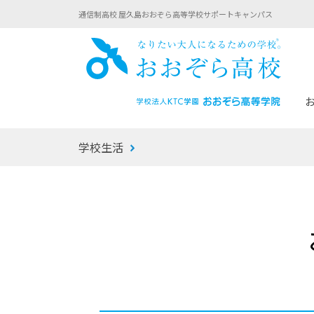
通信制高校 屋久島おおぞら高等学校サポートキャンパス
おお
学校生活
あなたへのメッセージ
1年間の流れ
マイコーチ®
生徒募集要項
学校での1日
みらい学科
おおぞら
-マイコーチ®バトンリレーブログ
-子ども・
みらいノート®
-プログラ