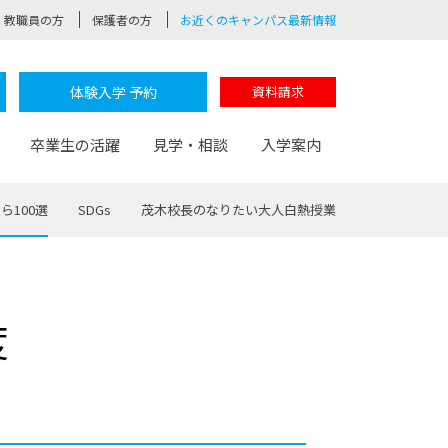
教職員の方
保護者の方
お近くのキャンパス最新情報
体験入学 予約
資料請求
卒業生の活躍
見学・相談
入学案内
ら100選
SDGs
茂木校長のなりたい大人白熱授業
験
路
ポート
つながる学科
茂木校長のなりたい大人白熱授業
卒業しても戻れる場所
Web出願
制服紹介
度
レッジ
おおぞらサポーター
部とおおぞらカレッジの