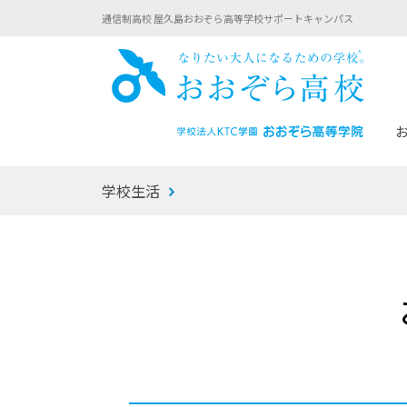
通信制高校 屋久島おおぞら高等学校サポートキャンパス
おお
学校生活
あなたへのメッセージ
1年間の流れ
マイコーチ®
生徒募集要項
学校での1日
みらい学科
おおぞら
-マイコーチ®バトンリレーブログ
-子ども・
みらいノート®
-プログラ