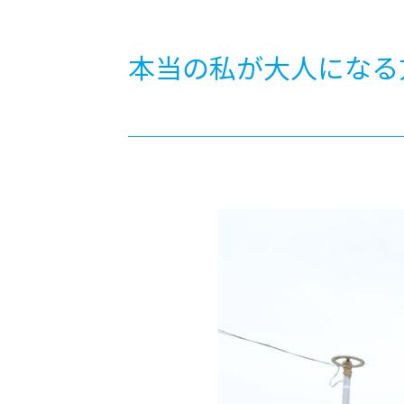
-ちょっとみせてKTCみらいノート
-住環境デ
どこでも、どことでも型学習
-マンガイ
本当の私が大人になる
-進学コー
-基礎コー
-個別指導