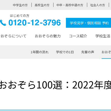
中学生の方
高校生の方
中卒・高校中退の方
社会人の方
はじめての方
ぞら高校
0120-
学校見学・個別相談 予約
12-3796
おおぞらについて
おおぞらの魅力
コース紹介
学校生活
1年間の流れ
学校での1日
先輩の声
おおぞ
おおぞらについて トップページ
おおぞらの魅力 トップページ
卒業生の活躍 トップページ
見学・相談 トップページ
コース紹介 トップページ
学校生活 トップページ
入学案内 トップページ
™
が大事にしている価値観
入学までの流れ
おおぞらの授業
全国の仲間
先輩の声
おおぞら高校とは
卒業までの流れ
おおぞら100選
なりたい大人になるための体
卒業生の進
SDGs
学費サ
おおぞら100選：2022年
福祉コース
人と職との架け橋
-なりたい大人システム
-屋久島スクーリング
おおぞらカ
ミングコース
-みらいの架け橋レッスン®
-選べる学
サポート