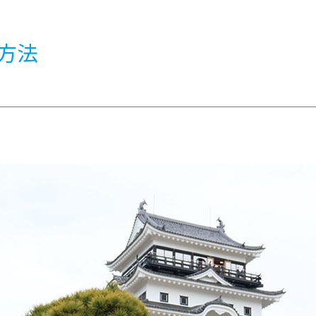
®
ザインコース
-社会の架け橋プログラム®
-おおぞら
ラストコース
-海外留学
方法
ス
ス
コース