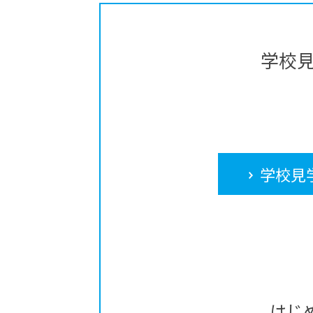
学校
学校見
はじ