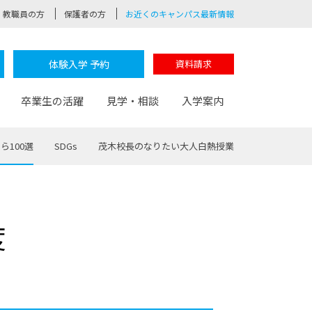
教職員の方
保護者の方
お近くのキャンパス最新情報
体験入学 予約
資料請求
卒業生の活躍
見学・相談
入学案内
ら100選
SDGs
茂木校長のなりたい大人白熱授業
験
路
ポート
つながる学科
茂木校長のなりたい大人白熱授業
卒業しても戻れる場所
Web出願
制服紹介
度
レッジ
おおぞらサポーター
部とおおぞらカレッジの