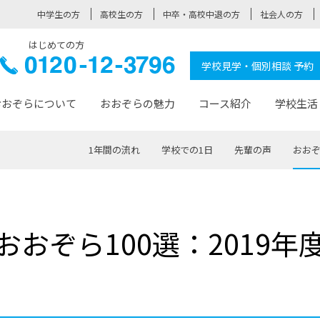
中学生の方
高校生の方
中卒・高校中退の方
社会人の方
はじめての方
ぞら高校
0120-
学校見学・個別相談 予約
12-3796
おおぞらについて
おおぞらの魅力
コース紹介
学校生活
1年間の流れ
学校での1日
先輩の声
おおぞ
おおぞらについて トップページ
おおぞらの魅力 トップページ
卒業生の活躍 トップページ
見学・相談 トップページ
コース紹介 トップページ
学校生活 トップページ
入学案内 トップページ
™
が大事にしている価値観
入学までの流れ
おおぞらの授業
全国の仲間
先輩の声
おおぞら高校とは
卒業までの流れ
おおぞら100選
なりたい大人になるための体
卒業生の進
SDGs
学費サ
おおぞら100選：2019年
福祉コース
人と職との架け橋
-なりたい大人システム
-屋久島スクーリング
おおぞらカ
ミングコース
-みらいの架け橋レッスン®
-選べる学
サポート