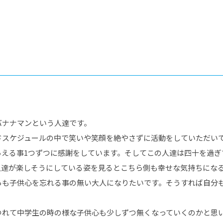
®
ザインコース
-社会の架け橋プログラム®
-おおぞら
ラストコース
-海外留学
ス
ス
コース
バナナマンという人達です。
ドスケジュールの中で笑いや笑顔を絶やさずに活動をしていただい
らえる事1つずつに感謝をしています。そしてこの人達は四十を過ぎ
人達が楽しそうにしている姿を見るとこちら側も幸せな気持ちにな
らも子供心を忘れる事の無い大人になりたいです。そうすれば自分
つれて中学生の時の様な子供心も少しずつ無くなっていくのかと思