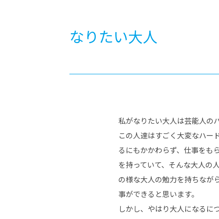
-ちょっとみせてKTCみらいノート
-住環境デ
どこでも、どことでも型学習
-マンガイ
なりたい大人
-進学コー
-基礎コー
-個別指導
私がなりたい大人は芸能人の
この人達はすごく大変なハー
るにもかかわらず、仕事をも
を持っていて、そんな大人の
の様な大人の勉力を持ちなが
事ができると思います。
しかし、やはり大人になるに