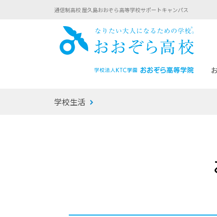
通信制高校 屋久島おおぞら高等学校サポートキャンパス
おお
学校生活
あなたへのメッセージ
1年間の流れ
マイコーチ®
生徒募集要項
学校での1日
みらい学科
おおぞら
-マイコーチ®バトンリレーブログ
-子ども・
みらいノート®
-プログラ