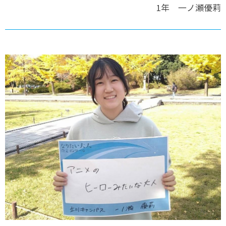
1年 一ノ瀬優莉