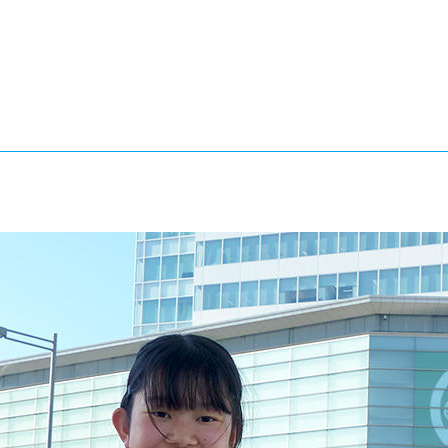
®
ザインコース
-社会の架け橋プログラム®
-おおぞら
ラストコース
-海外留学
ス
ス
コース