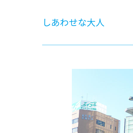
-ちょっとみせてKTCみらいノート
-住環境デ
どこでも、どことでも型学習
-マンガイ
しあわせな大人
-進学コー
-基礎コー
-個別指導