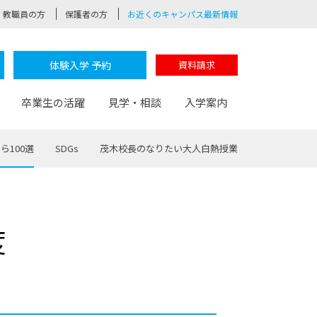
教職員の方
保護者の方
お近くのキャンパス最新情報
体験入学 予約
資料請求
卒業生の活躍
見学・相談
入学案内
ら100選
SDGs
茂木校長のなりたい大人白熱授業
験
路
ポート
つながる学科
茂木校長のなりたい大人白熱授業
卒業しても戻れる場所
Web出願
制服紹介
度
レッジ
おおぞらサポーター
部とおおぞらカレッジの