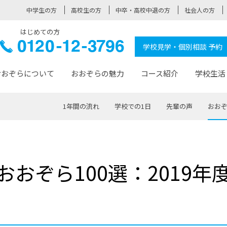
中学生の方
高校生の方
中卒・高校中退の方
社会人の方
はじめての方
ぞら高校
0120-
学校見学・個別相談 予約
12-3796
おおぞらについて
おおぞらの魅力
コース紹介
学校生活
1年間の流れ
学校での1日
先輩の声
おおぞ
おおぞらについて トップページ
おおぞらの魅力 トップページ
卒業生の活躍 トップページ
見学・相談 トップページ
コース紹介 トップページ
学校生活 トップページ
入学案内 トップページ
™
が大事にしている価値観
入学までの流れ
おおぞらの授業
全国の仲間
先輩の声
おおぞら高校とは
卒業までの流れ
おおぞら100選
なりたい大人になるための体
卒業生の進
SDGs
学費サ
おおぞら100選：2019年
福祉コース
人と職との架け橋
-なりたい大人システム
-屋久島スクーリング
おおぞらカ
ミングコース
-みらいの架け橋レッスン®
-選べる学
サポート