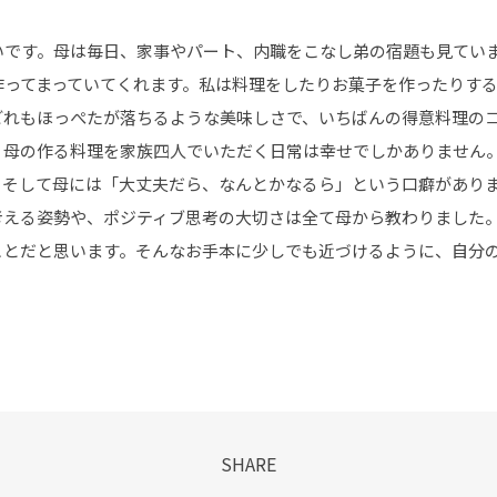
いです。母は毎日、家事やパート、内職をこなし弟の宿題も見てい
作ってまっていてくれます。私は料理をしたりお菓子を作ったりす
どれもほっぺたが落ちるような美味しさで、いちばんの得意料理の
、母の作る料理を家族四人でいただく日常は幸せでしかありません
。そして母には「大丈夫だら、なんとかなるら」という口癖があり
考える姿勢や、ポジティブ思考の大切さは全て母から教わりました
ことだと思います。そんなお手本に少しでも近づけるように、自分
SHARE