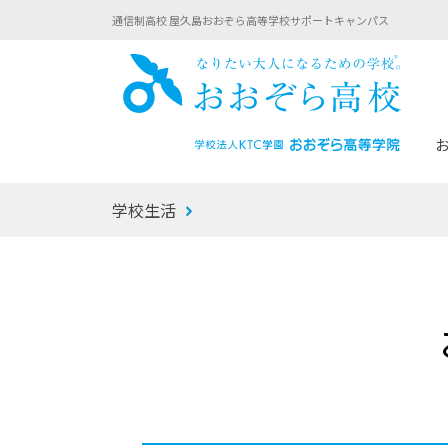
通信制高校 屋久島おおぞら高等学校サポートキャンパス
おお
学校生活
あなたへのメッセージ
1年間の流れ
マイコーチ®
生徒募集要項
学校での1日
みらい学科
おおぞら
-マイコーチ®バトンリレーブログ
-子ども・
みらいノート®
-プログラ