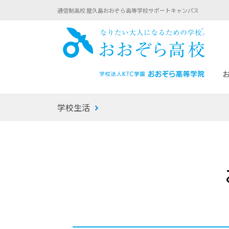
通信制高校 屋久島おおぞら高等学校サポートキャンパス
おお
学校生活
あなたへのメッセージ
1年間の流れ
マイコーチ®
生徒募集要項
学校での1日
みらい学科
おおぞら
-マイコーチ®バトンリレーブログ
-子ども・
みらいノート®
-プログラ