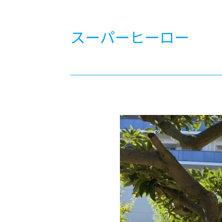
-ちょっとみせてKTCみらいノート
-住環境デ
どこでも、どことでも型学習
-マンガイ
スーパーヒーロー
-進学コー
-基礎コー
-個別指導