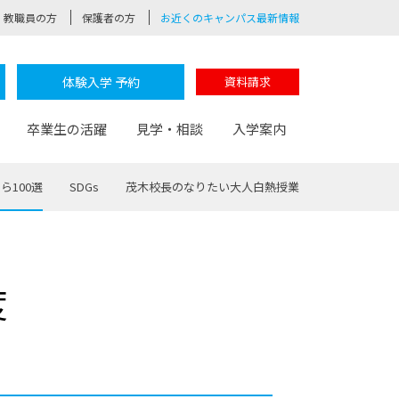
教職員の方
保護者の方
お近くのキャンパス最新情報
体験入学 予約
資料請求
卒業生の活躍
見学・相談
入学案内
ら100選
SDGs
茂木校長のなりたい大人白熱授業
験
路
ポート
つながる学科
茂木校長のなりたい大人白熱授業
卒業しても戻れる場所
Web出願
制服紹介
度
レッジ
おおぞらサポーター
部とおおぞらカレッジの