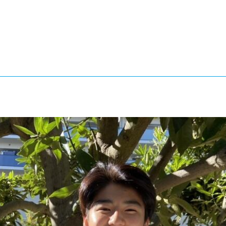
®
ザインコース
-社会の架け橋プログラム®
-おおぞら
ラストコース
-海外留学
ス
ス
コース