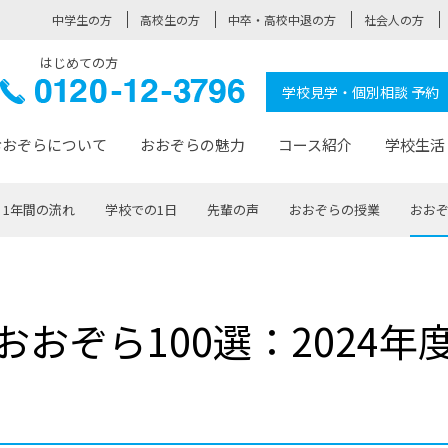
中学生の方
高校生の方
中卒・高校中退の方
社会人の方
はじめての方
ぞら高校
0120-
学校見学・個別相談 予約
12-3796
おおぞらについて
おおぞらの魅力
コース紹介
学校生活
1年間の流れ
学校での1日
先輩の声
おおぞらの授業
おおぞ
おおぞらについて トップページ
おおぞらの魅力 トップページ
卒業生の活躍 トップページ
見学・相談 トップページ
コース紹介 トップページ
学校生活 トップページ
入学案内 トップページ
™
が大事にしている価値観
入学までの流れ
おおぞらの授業
全国の仲間
先輩の声
おおぞら高校とは
卒業までの流れ
おおぞら100選
なりたい大人になるための体
卒業生の進
SDGs
学費サ
おおぞら100選：2024年
福祉コース
人と職との架け橋
-なりたい大人システム
-屋久島スクーリング
おおぞらカ
ミングコース
-みらいの架け橋レッスン®
-選べる学
サポート