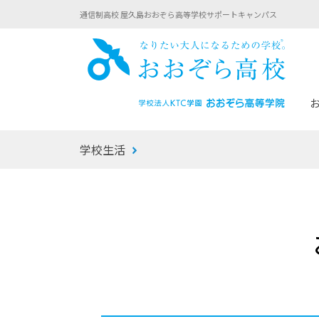
通信制高校 屋久島おおぞら高等学校サポートキャンパス
おお
学校生活
あなたへのメッセージ
1年間の流れ
マイコーチ®
生徒募集要項
学校での1日
みらい学科
おおぞら
-マイコーチ®バトンリレーブログ
-子ども・
みらいノート®
-プログラ