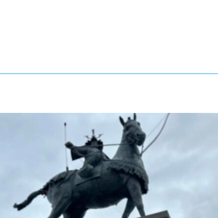
®
ザインコース
-社会の架け橋プログラム®
-おおぞら
ラストコース
-海外留学
ス
ス
コース