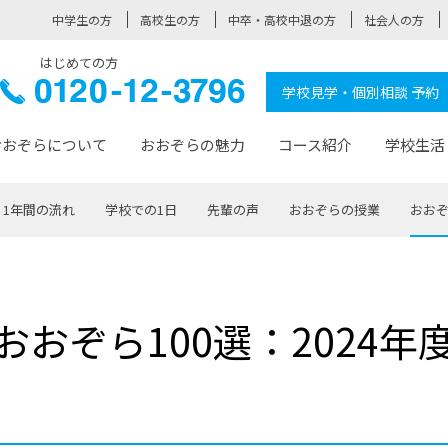
中学生の方
高校生の方
中卒・高校中退の方
社会人の方
はじめての方
ぞら高校
0120-
学校見学・個別相談 予約
12-3796
おおぞらについて
おおぞらの魅力
コース紹介
学校生活
1年間の流れ
学校での1日
先輩の声
おおぞらの授業
おおぞ
おおぞらについて トップページ
おおぞらの魅力 トップページ
卒業生の活躍 トップページ
見学・相談 トップページ
コース紹介 トップページ
学校生活 トップページ
入学案内 トップページ
™
が大事にしている価値観
入学までの流れ
おおぞらの授業
全国の仲間
先輩の声
おおぞら高校とは
卒業までの流れ
おおぞら100選
なりたい大人になるための体
卒業生の進
SDGs
学費サ
おおぞら100選：2024年
福祉コース
人と職との架け橋
-なりたい大人システム
-屋久島スクーリング
おおぞらカ
ミングコース
-みらいの架け橋レッスン®
-選べる学
サポート