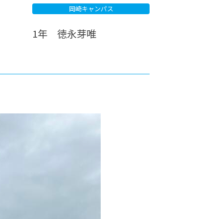
岡崎キャンパス
カレッジの教育
1年 徳永芽唯