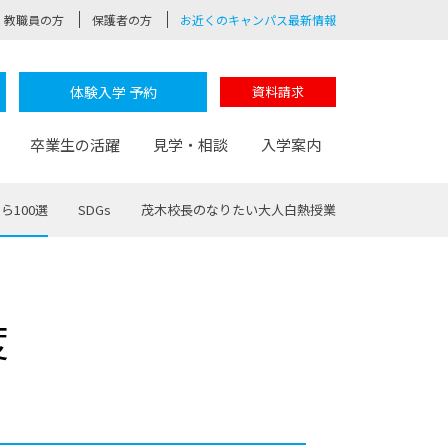
教職員の方
保護者の方
お近くのキャンパス最新情報
体験入学 予約
資料請求
卒業生の活躍
見学・相談
入学案内
ら100選
SDGs
茂木校長のなりたい大人白熱授業
験
路
ポート
つながる学科
茂木校長のなりたい大人白熱授業
卒業しても戻れる場所
Web出願
制服紹介
度
レッジ
おおぞらサポーター
部とおおぞらカレッジの