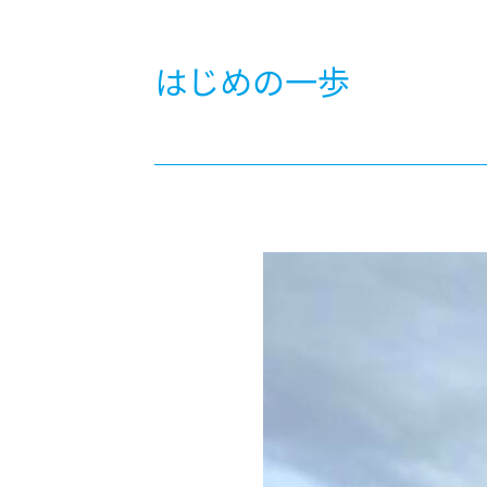
-ちょっとみせてKTCみらいノート
-住環境デ
どこでも、どことでも型学習
-マンガイ
はじめの一歩
-進学コー
-基礎コー
-個別指導