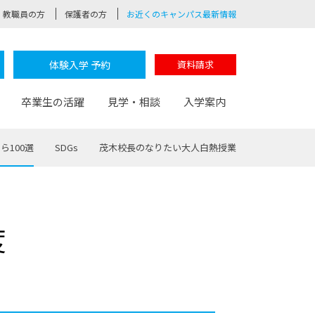
教職員の方
保護者の方
お近くのキャンパス最新情報
体験入学 予約
資料請求
卒業生の活躍
見学・相談
入学案内
ら100選
SDGs
茂木校長のなりたい大人白熱授業
験
路
ポート
つながる学科
茂木校長のなりたい大人白熱授業
卒業しても戻れる場所
Web出願
制服紹介
度
レッジ
おおぞらサポーター
部とおおぞらカレッジの