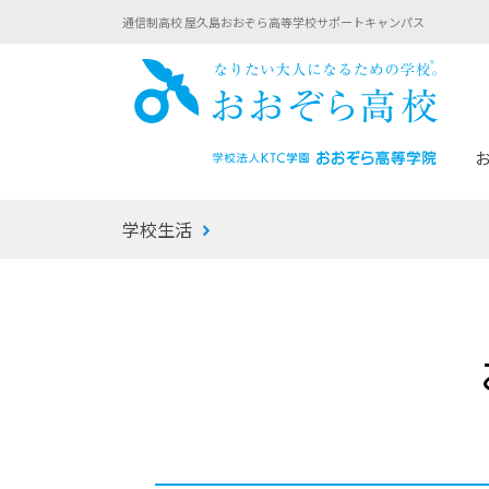
通信制高校 屋久島おおぞら高等学校サポートキャンパス
おお
学校生活
あなたへのメッセージ
1年間の流れ
マイコーチ®
生徒募集要項
学校での1日
みらい学科
おおぞら
-マイコーチ®バトンリレーブログ
-子ども・
みらいノート®
-プログラ