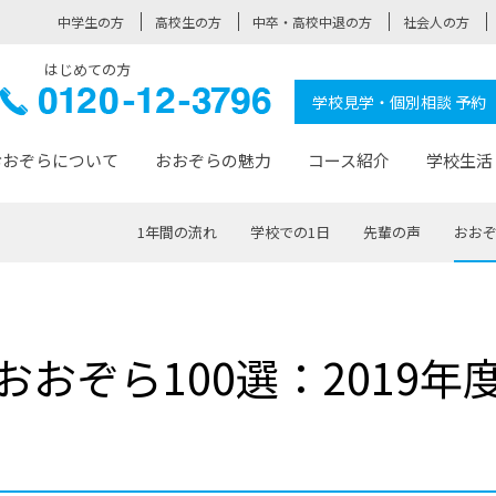
中学生の方
高校生の方
中卒・高校中退の方
社会人の方
はじめての方
ぞら高校
0120-
学校見学・個別相談 予約
12-3796
おおぞらについて
おおぞらの魅力
コース紹介
学校生活
1年間の流れ
学校での1日
先輩の声
おおぞ
おおぞらについて トップページ
おおぞらの魅力 トップページ
卒業生の活躍 トップページ
見学・相談 トップページ
コース紹介 トップページ
学校生活 トップページ
入学案内 トップページ
™
が大事にしている価値観
入学までの流れ
おおぞらの授業
全国の仲間
先輩の声
おおぞら高校とは
卒業までの流れ
おおぞら100選
なりたい大人になるための体
卒業生の進
SDGs
学費サ
おおぞら100選：2019年
福祉コース
人と職との架け橋
-なりたい大人システム
-屋久島スクーリング
おおぞらカ
ミングコース
-みらいの架け橋レッスン®
-選べる学
サポート