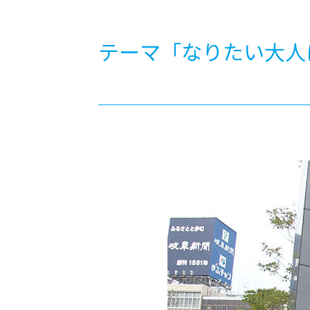
-ちょっとみせてKTCみらいノート
-住環境デ
どこでも、どことでも型学習
-マンガイ
テーマ「なりたい大人
-進学コー
-基礎コー
-個別指導