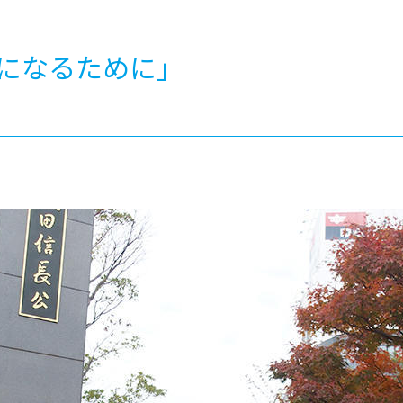
®
ザインコース
-社会の架け橋プログラム®
-おおぞら
ラストコース
-海外留学
になるために」
ス
ス
コース