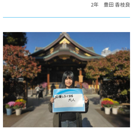
2年 豊田 香枝良