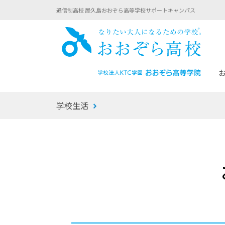
通信制高校 屋久島おおぞら高等学校サポートキャンパス
おお
学校生活
あなたへのメッセージ
1年間の流れ
マイコーチ®
生徒募集要項
学校での1日
みらい学科
おおぞら
-マイコーチ®バトンリレーブログ
-子ども・
みらいノート®
-プログラ