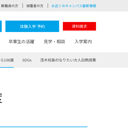
教職員の方
保護者の方
お近くのキャンパス最新情報
体験入学 予約
資料請求
卒業生の活躍
見学・相談
入学案内
ら100選
SDGs
茂木校長のなりたい大人白熱授業
験
路
ポート
つながる学科
茂木校長のなりたい大人白熱授業
卒業しても戻れる場所
Web出願
制服紹介
度
レッジ
おおぞらサポーター
部とおおぞらカレッジの