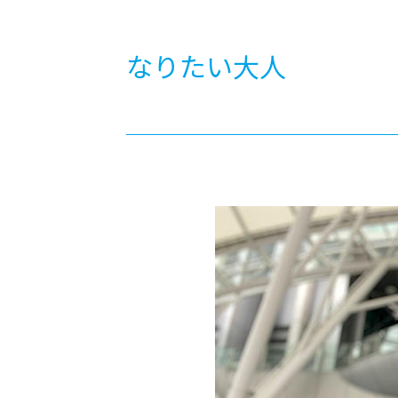
-ちょっとみせてKTCみらいノート
-住環境デ
どこでも、どことでも型学習
-マンガイ
なりたい大人
-進学コー
-基礎コー
-個別指導