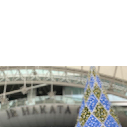
®
ザインコース
-社会の架け橋プログラム®
-おおぞら
ラストコース
-海外留学
ス
ス
コース