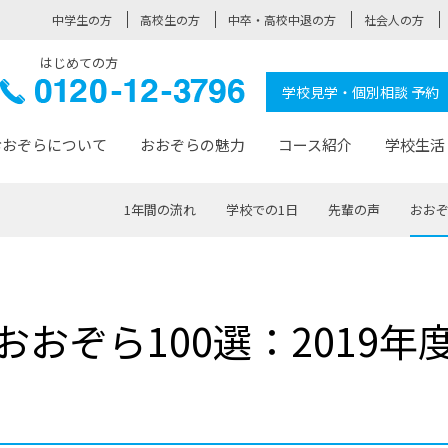
中学生の方
高校生の方
中卒・高校中退の方
社会人の方
はじめての方
ぞら高校
0120-
学校見学・個別相談 予約
12-3796
おおぞらについて
おおぞらの魅力
コース紹介
学校生活
1年間の流れ
学校での1日
先輩の声
おおぞ
おおぞらについて トップページ
おおぞらの魅力 トップページ
卒業生の活躍 トップページ
見学・相談 トップページ
コース紹介 トップページ
学校生活 トップページ
入学案内 トップページ
™
が大事にしている価値観
入学までの流れ
おおぞらの授業
全国の仲間
先輩の声
おおぞら高校とは
卒業までの流れ
おおぞら100選
なりたい大人になるための体
卒業生の進
SDGs
学費サ
おおぞら100選：2019年
福祉コース
人と職との架け橋
-なりたい大人システム
-屋久島スクーリング
おおぞらカ
ミングコース
-みらいの架け橋レッスン®
-選べる学
サポート