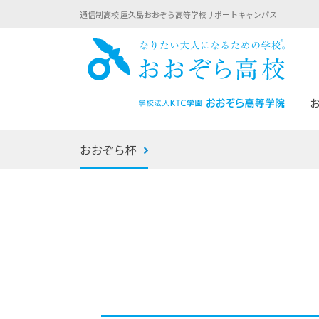
通信制高校 屋久島おおぞら高等学校サポートキャンパス
おお
おおぞら杯
あなたへのメッセージ
1年間の流れ
マイコーチ®
生徒募集要項
学校での1日
みらい学科
おおぞら
-マイコーチ®バトンリレーブログ
-子ども・
みらいノート®
-プログラ