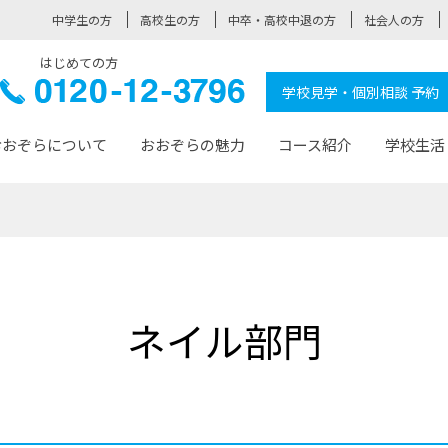
中学生の方
高校生の方
中卒・高校中退の方
社会人の方
はじめての方
ぞら高校
0120-
学校見学・個別相談 予約
12-3796
おおぞらについて
おおぞらの魅力
コース紹介
学校生活
おおぞらについて トップページ
おおぞらの魅力 トップページ
卒業生の活躍 トップページ
見学・相談 トップページ
コース紹介 トップページ
学校生活 トップページ
入学案内 トップページ
™
が大事にしている価値観
入学までの流れ
おおぞらの授業
全国の仲間
先輩の声
おおぞら高校とは
卒業までの流れ
おおぞら100選
なりたい大人になるための体
卒業生の進
SDGs
学費サ
ネイル部門
福祉コース
人と職との架け橋
-なりたい大人システム
-屋久島スクーリング
おおぞらカ
ミングコース
-みらいの架け橋レッスン®
-選べる学
サポート