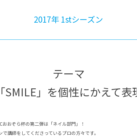
®
ザインコース
-社会の架け橋プログラム®
-おおぞら
ラストコース
-海外留学
2017年 1stシーズン
ス
ス
コース
テーマ
「SMILE」を個性にかえて表
TCおおぞら杯の第二弾は「ネイル部門」！
ンで講師をしてくださっているプロの方々です。