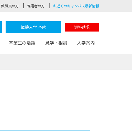
教職員の方
保護者の方
お近くのキャンパス最新情報
体験入学 予約
資料請求
卒業生の活躍
見学・相談
入学案内
験
路
ポート
つながる学科
茂木校長のなりたい大人白熱授業
卒業しても戻れる場所
Web出願
制服紹介
レッジ
おおぞらサポーター
部とおおぞらカレッジの