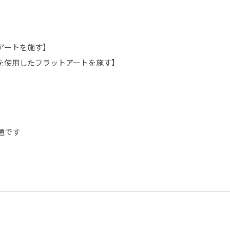
アートを施す】
を使用したフラットアートを施す】
通です