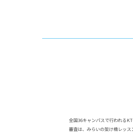
-ちょっとみせてKTCみらいノート
-住環境デ
どこでも、どことでも型学習
-マンガイ
-進学コー
-基礎コー
-個別指導
全国36キャンパスで行われるK
審査は、みらいの架け橋レッス