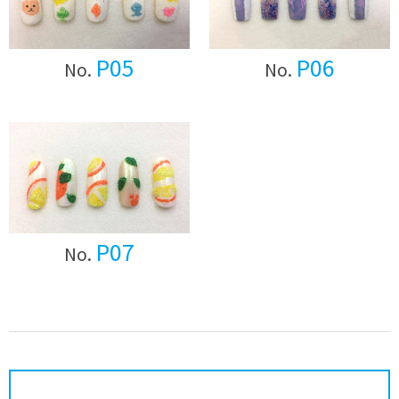
P05
P06
No.
No.
P07
No.