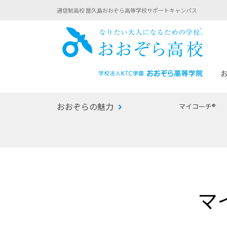
通信制高校 屋久島おおぞら高等学校サポートキャンパス
おお
おおぞらの魅力
マイコーチ®
あなたへのメッセージ
1年間の流れ
マイコーチ®
生徒募集要項
学校での1日
みらい学科
おおぞら
-マイコーチ®バトンリレーブログ
-子ども・
マ
みらいノート®
-プログラ