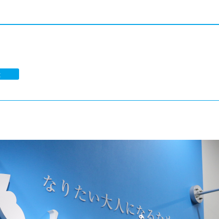
®
ザインコース
-社会の架け橋プログラム®
-おおぞら
ラストコース
-海外留学
ス
ス
太
コース