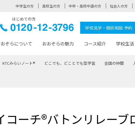
中学生の方
高校生の方
中卒・高校中退の方
社会人の方
はじめての方
ぞら高校
0120-
学校見学・個別相談 予約
12-3796
おおぞらについて
おおぞらの魅力
コース紹介
学校生活
KTCみらいノート®
どこでも、どことでも型学習
全国の仲間
おおぞらについて トップページ
おおぞらの魅力 トップページ
卒業生の活躍 トップページ
見学・相談 トップページ
コース紹介 トップページ
学校生活 トップページ
入学案内 トップページ
™
が大事にしている価値観
入学までの流れ
おおぞらの授業
全国の仲間
先輩の声
おおぞら高校とは
卒業までの流れ
おおぞら100選
なりたい大人になるための体
卒業生の進
SDGs
学費サ
福祉コース
人と職との架け橋
-なりたい大人システム
-屋久島スクーリング
おおぞらカ
イコーチ®バトンリレーブ
ミングコース
-みらいの架け橋レッスン®
-選べる学
サポート