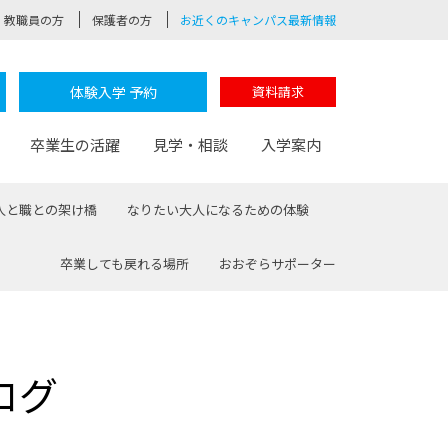
教職員の方
保護者の方
お近くのキャンパス最新情報
体験入学 予約
資料請求
卒業生の活躍
見学・相談
入学案内
人と職との架け橋
なりたい大人になるための体験
卒業しても戻れる場所
おおぞらサポーター
験
路
ポート
つながる学科
茂木校長のなりたい大人白熱授業
卒業しても戻れる場所
Web出願
制服紹介
レッジ
おおぞらサポーター
ログ
部とおおぞらカレッジの