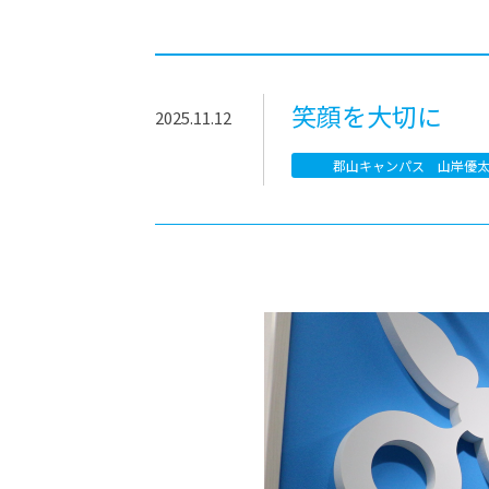
-ちょっとみせてKTCみらいノート
-住環境デ
どこでも、どことでも型学習
-マンガイ
-進学コー
笑顔を大切に
2025.11.12
-基礎コー
郡山キャンパス 山岸優
-個別指導