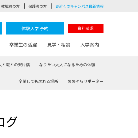
教職員の方
保護者の方
お近くのキャンパス最新情報
体験入学 予約
資料請求
卒業生の活躍
見学・相談
入学案内
人と職との架け橋
なりたい大人になるための体験
卒業しても戻れる場所
おおぞらサポーター
験
路
ポート
つながる学科
茂木校長のなりたい大人白熱授業
卒業しても戻れる場所
Web出願
制服紹介
レッジ
おおぞらサポーター
ログ
部とおおぞらカレッジの