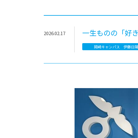
-ちょっとみせてKTCみらいノート
-住環境デ
どこでも、どことでも型学習
-マンガイ
-進学コー
一生ものの「好
2026.02.17
-基礎コー
岡崎キャンパス 伊藤日
-個別指導