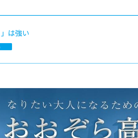
®
ザインコース
-社会の架け橋プログラム®
-おおぞら
ラストコース
-海外留学
ス
き」は強い
ス
陽
コース