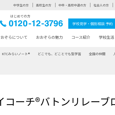
中学生の方
高校生の方
中卒・高校中退の方
社会人の方
はじめての方
ぞら高校
0120-
学校見学・個別相談 予約
12-3796
おおぞらについて
おおぞらの魅力
コース紹介
学校生活
KTCみらいノート®
どこでも、どことでも型学習
全国の仲間
おおぞらについて トップページ
おおぞらの魅力 トップページ
卒業生の活躍 トップページ
見学・相談 トップページ
コース紹介 トップページ
学校生活 トップページ
入学案内 トップページ
™
が大事にしている価値観
入学までの流れ
おおぞらの授業
全国の仲間
先輩の声
おおぞら高校とは
卒業までの流れ
おおぞら100選
なりたい大人になるための体
卒業生の進
SDGs
学費サ
福祉コース
人と職との架け橋
-なりたい大人システム
-屋久島スクーリング
おおぞらカ
イコーチ®バトンリレーブ
ミングコース
-みらいの架け橋レッスン®
-選べる学
サポート