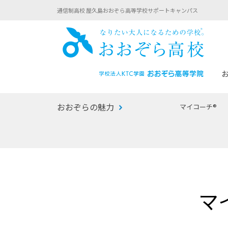
通信制高校 屋久島おおぞら高等学校サポートキャンパス
おお
おおぞらの魅力
マイコーチ®
あなたへのメッセージ
1年間の流れ
マイコーチ®
生徒募集要項
学校での1日
みらい学科
おおぞら
-マイコーチ®バトンリレーブログ
-子ども・
マ
みらいノート®
-プログラ