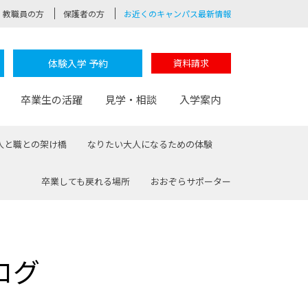
教職員の方
保護者の方
お近くのキャンパス最新情報
体験入学 予約
資料請求
卒業生の活躍
見学・相談
入学案内
人と職との架け橋
なりたい大人になるための体験
卒業しても戻れる場所
おおぞらサポーター
験
路
ポート
つながる学科
茂木校長のなりたい大人白熱授業
卒業しても戻れる場所
Web出願
制服紹介
レッジ
おおぞらサポーター
ログ
部とおおぞらカレッジの