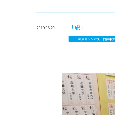
-ちょっとみせてKTCみらいノート
-住環境デ
どこでも、どことでも型学習
-マンガイ
-進学コー
「旅」
2019.06.29
-基礎コー
神戸キャンパス 白井幸
-個別指導