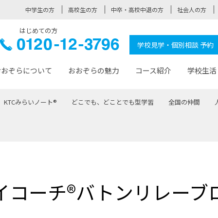
中学生の方
高校生の方
中卒・高校中退の方
社会人の方
はじめての方
ぞら高校
0120-
学校見学・個別相談 予約
12-3796
おおぞらについて
おおぞらの魅力
コース紹介
学校生活
KTCみらいノート®
どこでも、どことでも型学習
全国の仲間
おおぞらについて トップページ
おおぞらの魅力 トップページ
卒業生の活躍 トップページ
見学・相談 トップページ
コース紹介 トップページ
学校生活 トップページ
入学案内 トップページ
™
が大事にしている価値観
入学までの流れ
おおぞらの授業
全国の仲間
先輩の声
おおぞら高校とは
卒業までの流れ
おおぞら100選
なりたい大人になるための体
卒業生の進
SDGs
学費サ
福祉コース
人と職との架け橋
-なりたい大人システム
-屋久島スクーリング
おおぞらカ
イコーチ®バトンリレーブ
ミングコース
-みらいの架け橋レッスン®
-選べる学
サポート