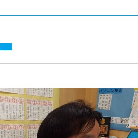
®
ザインコース
-社会の架け橋プログラム®
-おおぞら
ラストコース
-海外留学
ス
ス
大
コース