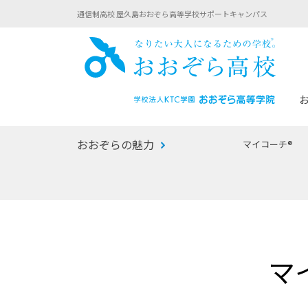
通信制高校 屋久島おおぞら高等学校サポートキャンパス
おお
おおぞらの魅力
マイコーチ®
あなたへのメッセージ
1年間の流れ
マイコーチ®
生徒募集要項
学校での1日
みらい学科
おおぞら
-マイコーチ®バトンリレーブログ
-子ども・
マ
みらいノート®
-プログラ