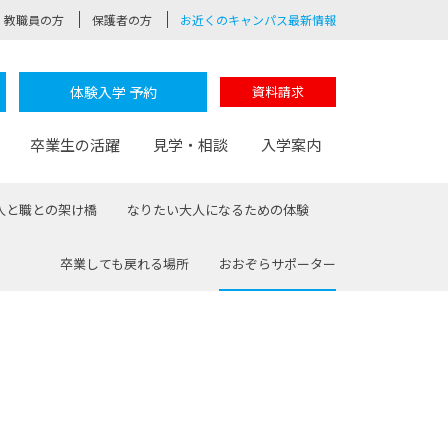
教職員の方
保護者の方
お近くのキャンパス最新情報
体験入学 予約
資料請求
卒業生の活躍
見学・相談
入学案内
人と職との架け橋
なりたい大人になるための体験
卒業しても戻れる場所
おおぞらサポーター
験
路
ポート
つながる学科
茂木校長のなりたい大人白熱授業
卒業しても戻れる場所
Web出願
制服紹介
レッジ
おおぞらサポーター
部とおおぞらカレッジの