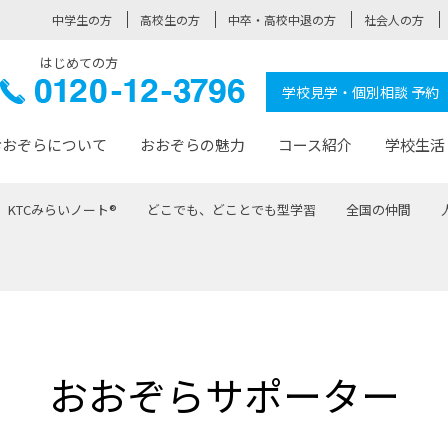
中学生の方
高校生の方
中卒・高校中退の方
社会人の方
はじめての方
ぞら高校
0120-
学校見学・個別相談 予約
12-3796
おおぞらについて
おおぞらの魅力
コース紹介
学校生活
KTCみらいノート®
どこでも、どことでも型学習
全国の仲間
おおぞらについて トップページ
おおぞらの魅力 トップページ
卒業生の活躍 トップページ
見学・相談 トップページ
コース紹介 トップページ
学校生活 トップページ
入学案内 トップページ
™
が大事にしている価値観
入学までの流れ
おおぞらの授業
全国の仲間
先輩の声
おおぞら高校とは
卒業までの流れ
おおぞら100選
なりたい大人になるための体
卒業生の進
SDGs
学費サ
福祉コース
人と職との架け橋
-なりたい大人システム
-屋久島スクーリング
おおぞらカ
おおぞらサポーター
ミングコース
-みらいの架け橋レッスン®
-選べる学
サポート