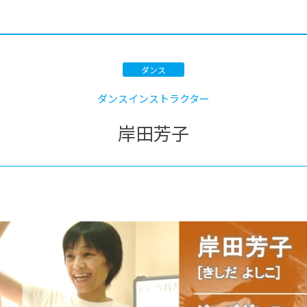
®
ザインコース
-社会の架け橋プログラム®
-おおぞら
ラストコース
-海外留学
ス
ダンス
ス
ダンスインストラクター
コース
岸田芳子