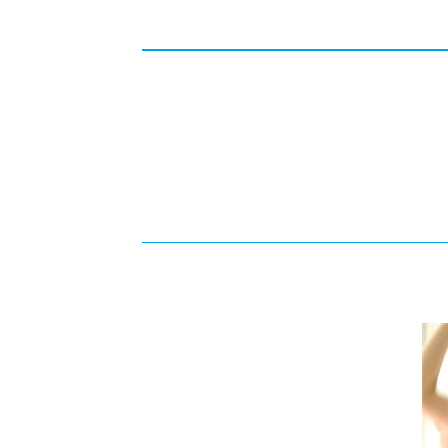
-ちょっとみせてKTCみらいノート
-住環境デ
どこでも、どことでも型学習
-マンガイ
-進学コー
-基礎コー
-個別指導