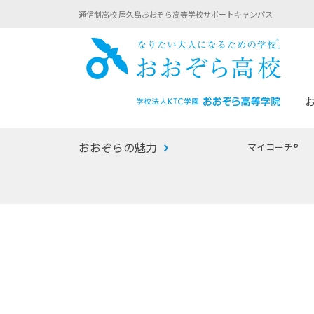
通信制高校 屋久島おおぞら高等学校サポートキャンパス
おお
おおぞらの魅力
マイコーチ®
あなたへのメッセージ
1年間の流れ
マイコーチ®
生徒募集要項
学校での1日
みらい学科
おおぞら
-マイコーチ®バトンリレーブログ
-子ども・
みらいノート®
-プログラ