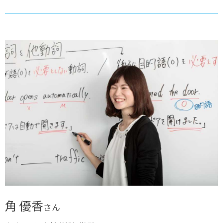
角 優香
さん