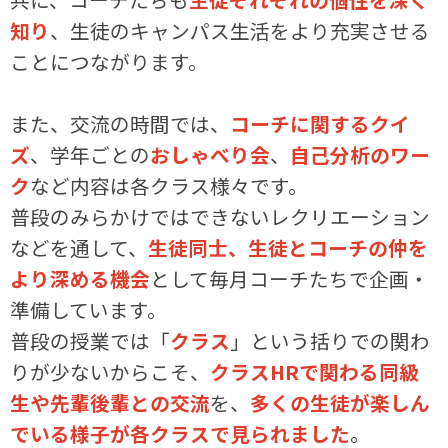
知り
、生徒のキャンパス生活をより充実させる
ことにつながります。
また、交流の時間では、
コーチに関するクイ
ズ
、学年ごとの
おしゃべり会
、
自己分析のワー
ク
など内容は各クラス様々です。
普段のみらかけではできないレクリエーション
などを通して、
生徒同士、生徒とコーチの仲を
より深める機会
として毎月コーチたちで企画・
準備しています。
普段の授業では「
クラス
」という括りでの関わ
りが少ないからこそ、
クラスHRで関わる同級
生や先輩後輩との交流
を、
多くの生徒が楽しん
でいる様子が各クラスで見られました
。