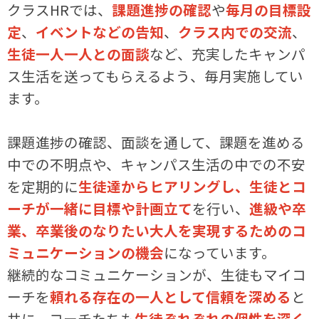
クラスHRでは、
課題進捗の確認
や
毎月の目標設
定
、
イベントなどの告知
、
クラス内での交流
、
生徒一人一人との面談
など、充実したキャンパ
ス生活を送ってもらえるよう、毎月実施してい
ます。
課題進捗の確認、面談を通して、課題を進める
中での不明点や、キャンパス生活の中での不安
を定期的に
生徒達からヒアリングし、生徒とコ
ーチが一緒に目標や計画立て
を行い、
進級や卒
業、卒業後のなりたい大人を実現するためのコ
ミュニケーションの機会
になっています。
継続的なコミュニケーションが、生徒もマイコ
ーチを
頼れる存在の一人として信頼を深める
と
共に、コーチたちも
生徒ぞれぞれの個性を深く