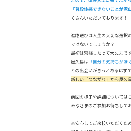
たので、体験入学に来てよか
「普段体感できないことが沢
くさんいただいております！
進路選びは人生の大切な選択
ではないでしょうか？
最初は緊張したって大丈夫で
屋久島は
「自分の気持ちがほ
との出会いがきっとあるはず
新しい「つながり」から屋久
前回の様子や詳細については
みなさまのご参加お待ちして
※安心してご来校いただくた