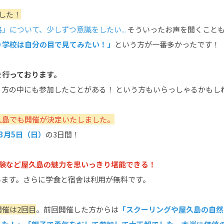
した！
」について、少しずつ意識をしたい...
そういったお声を聞くこと
り学校は自分の目で見てみたい！」
という方が一番多かったです！
を行っております。
る方の中にも参加したことがある！ という方もいらっしゃるかもし
久島でも開催が決定いたしました。
～3月5日（日）
の3日間！
験など屋久島の魅力を思いっきり堪能できる！
います。さらに学食と宿舎は利用が無料です。
開催は2回目
。前回開催した方からは
「スクーリングや屋久島の自然