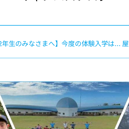
®
ザインコース
-社会の架け橋プログラム®
-おおぞら
ラストコース
-海外留学
ス
ス
2年生のみなさまへ】今度の体験入学は... 
コース