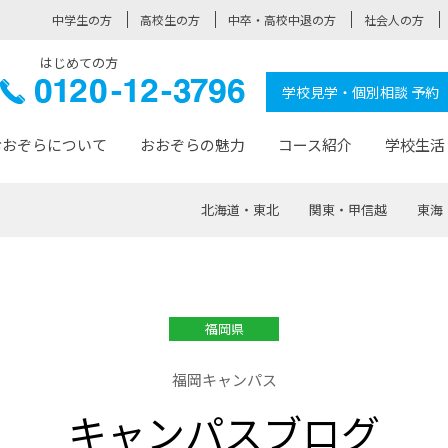
中学生の方
高校生の方
中卒・高校中退の方
社会人の方
はじめての方
ぞら高校
0120-
学校見学・個別相談 予約
12-3796
おおぞらについて
おおぞらの魅力
コース紹介
学校生活
北海道・東北
関東・甲信越
東海
おおぞらについて トップページ
おおぞらの魅力 トップページ
卒業生の活躍 トップページ
見学・相談 トップページ
コース紹介 トップページ
学校生活 トップページ
入学案内 トップページ
™
が大事にしている価値観
入学までの流れ
おおぞらの授業
全国の仲間
先輩の声
おおぞら高校とは
卒業までの流れ
おおぞら100選
なりたい大人になるための体
卒業生の進
SDGs
学費サ
福岡県
福祉コース
人と職との架け橋
-なりたい大人システム
-屋久島スクーリング
おおぞらカ
福岡キャンパス
ミングコース
-みらいの架け橋レッスン®
-選べる学
キャンパスブログ
サポート