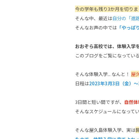
今の学年も残り3か月を切りま
そんな中、最近は
自分の「進路
そんなお声の中では
「やっぱ
おおぞら高校では、体験入学
このブログをご覧になってい
そんな体験入学... なんと！
屋
日程は
2023年3月3日（金）
3日間と短い間ですが、
自然体
そんなスケジュールになって
そんな屋久島体験入学、実は