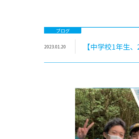
-ちょっとみせてKTCみらいノート
-住環境デ
どこでも、どことでも型学習
-マンガイ
-進学コー
ブログ
-基礎コー
【中学校1年生、
2023.01.20
-個別指導