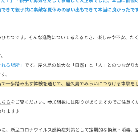
った！」「親子で勇気をだして参加して大正解でした。本当に価値
山できて親子共に素敵な夏休みの思い出もできて本当に良かったで
のひとつです。そんな進路について考えるとき、楽しみや不安、た
す。
ぐれる場所」
です。屋久島の雄大な「自然」と「人」とのつながり
です。
島で一歩踏み出す体験を通じて、屋久島でみらいにつなげる体験を
こちら
をご覧ください。参加組数には限りがありますのでご注意く
おります♪
めに、新型コロナウイルス感染症対策として定期的な換気・消毒、