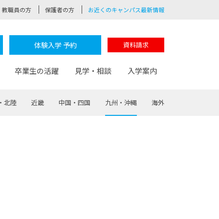
教職員の方
保護者の方
お近くのキャンパス最新情報
体験入学 予約
資料請求
卒業生の活躍
見学・相談
入学案内
・北陸
近畿
中国・四国
九州・沖縄
海外
験
路
ポート
つながる学科
茂木校長のなりたい大人白熱授業
卒業しても戻れる場所
Web出願
制服紹介
レッジ
おおぞらサポーター
部とおおぞらカレッジの