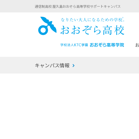
通信制高校 屋久島おおぞら高等学校サポートキャンパス
おお
キャンパス情報
あなたへのメッセージ
1年間の流れ
マイコーチ®
生徒募集要項
学校での1日
みらい学科
おおぞら
-マイコーチ®バトンリレーブログ
-子ども・
みらいノート®
-プログラ