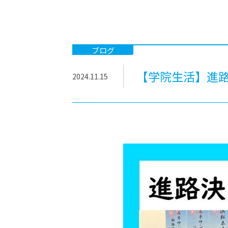
-ちょっとみせてKTCみらいノート
-住環境デ
どこでも、どことでも型学習
-マンガイ
-進学コー
ブログ
-基礎コー
【学院生活】進路
2024.11.15
-個別指導