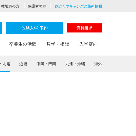
教職員の方
保護者の方
お近くのキャンパス最新情報
体験入学 予約
資料請求
卒業生の活躍
見学・相談
入学案内
・北陸
近畿
中国・四国
九州・沖縄
海外
験
路
ポート
つながる学科
茂木校長のなりたい大人白熱授業
卒業しても戻れる場所
Web出願
制服紹介
レッジ
おおぞらサポーター
部とおおぞらカレッジの