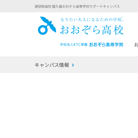
通信制高校 屋久島おおぞら高等学校サポートキャンパス
おお
キャンパス情報
あなたへのメッセージ
1年間の流れ
マイコーチ®
生徒募集要項
学校での1日
みらい学科
おおぞら
-マイコーチ®バトンリレーブログ
-子ども・
みらいノート®
-プログラ