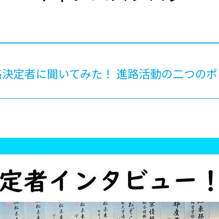
®
ザインコース
-社会の架け橋プログラム®
-おおぞら
ラストコース
-海外留学
ス
ス
決定者に聞いてみた！ 進路活動の二つのポ
コース