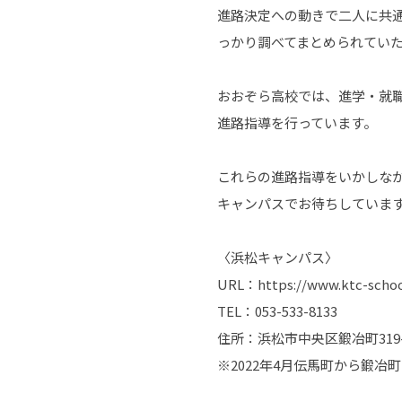
進路決定への動きで二人に共
っかり調べてまとめられてい
おおぞら高校では、進学・就
進路指導を行っています。
これらの進路指導をいかしな
キャンパスでお待ちしていま
〈浜松キャンパス〉
URL：https://www.ktc-scho
TEL：053-533-8133
住所：浜松市中央区鍛冶町319
※2022年4月伝馬町から鍛冶