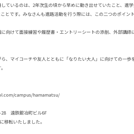
通しているのは、2年次生の頃から早めに動き出せていたこと、進学
たことです。みなさんも進路活動を行う際には、この二つのポイン
職に向けて面接練習や履歴書・エントリーシートの添削、外部講師
がら、マイコーチや友人とともに「なりたい大人」に向けての一歩を
す。
ol.com/campus/hamamatsu/
-28 遠鉄鍛冶町ビル6F
町に移転いたしました。