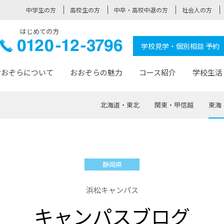
中学生の方
高校生の方
中卒・高校中退の方
社会人の方
はじめての方
ぞら高校
0120-
学校見学・個別相談 予約
12-3796
おおぞらについて
おおぞらの魅力
コース紹介
学校生活
北海道・東北
関東・甲信越
東海
おおぞらについて トップページ
おおぞらの魅力 トップページ
卒業生の活躍 トップページ
見学・相談 トップページ
コース紹介 トップページ
学校生活 トップページ
入学案内 トップページ
™
が大事にしている価値観
入学までの流れ
おおぞらの授業
全国の仲間
先輩の声
おおぞら高校とは
卒業までの流れ
おおぞら100選
なりたい大人になるための体
卒業生の進
SDGs
学費サ
静岡県
福祉コース
人と職との架け橋
-なりたい大人システム
-屋久島スクーリング
おおぞらカ
浜松キャンパス
ミングコース
-みらいの架け橋レッスン®
-選べる学
キャンパスブログ
サポート