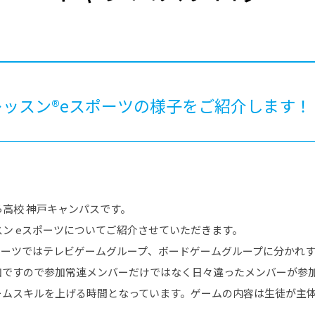
®
ザインコース
-社会の架け橋プログラム®
-おおぞら
ラストコース
-海外留学
ス
ス
ッスン®eスポーツの様子をご紹介します！
コース
高校 神戸キャンパスです。
ン eスポーツについてご紹介させていただきます。
ポーツではテレビゲームグループ、ボードゲームグループに分かれ
加ですので参加常連メンバーだけではなく日々違ったメンバーが参
ームスキルを上げる時間となっています。ゲームの内容は生徒が主