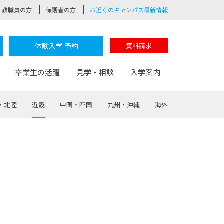
教職員の方
保護者の方
お近くのキャンパス最新情報
体験入学 予約
資料請求
卒業生の活躍
見学・相談
入学案内
・北陸
近畿
中国・四国
九州・沖縄
海外
験
路
ポート
つながる学科
茂木校長のなりたい大人白熱授業
卒業しても戻れる場所
Web出願
制服紹介
レッジ
おおぞらサポーター
部とおおぞらカレッジの