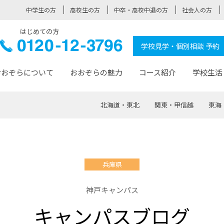
中学生の方
高校生の方
中卒・高校中退の方
社会人の方
はじめての方
ぞら高校
0120-
学校見学・個別相談 予約
12-3796
おおぞらについて
おおぞらの魅力
コース紹介
学校生活
北海道・東北
関東・甲信越
東海
おおぞらについて トップページ
おおぞらの魅力 トップページ
卒業生の活躍 トップページ
見学・相談 トップページ
コース紹介 トップページ
学校生活 トップページ
入学案内 トップページ
™
が大事にしている価値観
入学までの流れ
おおぞらの授業
全国の仲間
先輩の声
おおぞら高校とは
卒業までの流れ
おおぞら100選
なりたい大人になるための体
卒業生の進
SDGs
学費サ
兵庫県
福祉コース
人と職との架け橋
-なりたい大人システム
-屋久島スクーリング
おおぞらカ
神戸キャンパス
ミングコース
-みらいの架け橋レッスン®
-選べる学
キャンパスブログ
サポート