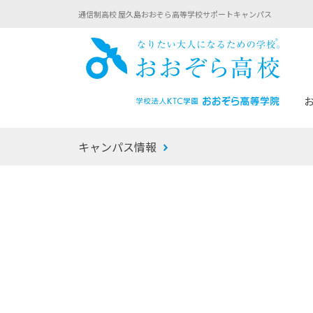
通信制高校 屋久島おおぞら高等学校サポートキャンパス
おお
キャンパス情報
あなたへのメッセージ
1年間の流れ
マイコーチ®
生徒募集要項
学校での1日
みらい学科
おおぞら
-マイコーチ®バトンリレーブログ
-子ども・
みらいノート®
-プログラ