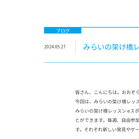
-ちょっとみせてKTCみらいノート
-住環境デ
どこでも、どことでも型学習
-マンガイ
-進学コー
ブログ
-基礎コー
みらいの架け橋レ
2024.05.27
-個別指導
皆さん、こんにちは。おおぞら
今回は、みらいの架け橋レッス
みらいの架け橋レッスン eス
とができます。毎週、自由参
す。それぞれ新しい発見やゲ