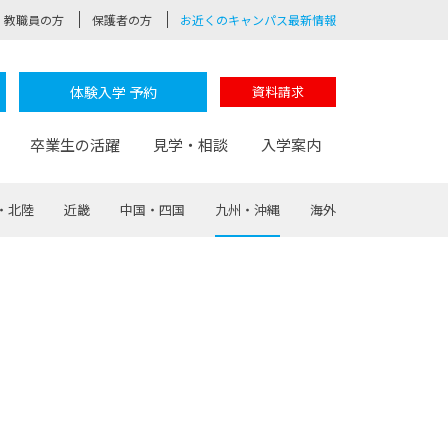
教職員の方
保護者の方
お近くのキャンパス最新情報
体験入学 予約
資料請求
卒業生の活躍
見学・相談
入学案内
・北陸
近畿
中国・四国
九州・沖縄
海外
験
路
ポート
つながる学科
茂木校長のなりたい大人白熱授業
卒業しても戻れる場所
Web出願
制服紹介
レッジ
おおぞらサポーター
部とおおぞらカレッジの