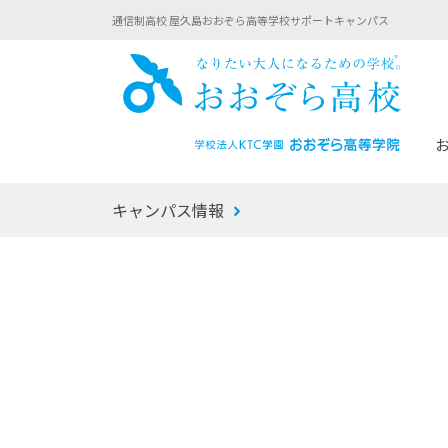
通信制高校 屋久島おおぞら高等学校サポートキャンパス
おお
キャンパス情報
あなたへのメッセージ
1年間の流れ
マイコーチ®
生徒募集要項
学校での1日
みらい学科
おおぞら
-マイコーチ®バトンリレーブログ
-子ども・
みらいノート®
-プログラ