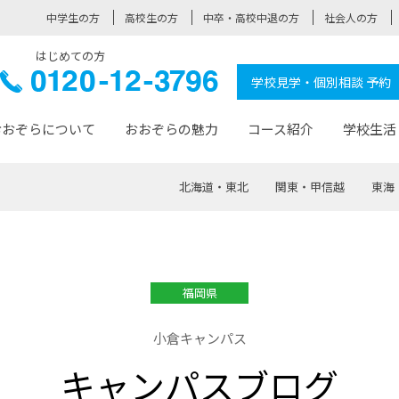
中学生の方
高校生の方
中卒・高校中退の方
社会人の方
はじめての方
ぞら高校
0120-
学校見学・個別相談 予約
12-3796
おおぞらについて
おおぞらの魅力
コース紹介
学校生活
北海道・東北
関東・甲信越
東海
おおぞらについて トップページ
おおぞらの魅力 トップページ
卒業生の活躍 トップページ
見学・相談 トップページ
コース紹介 トップページ
学校生活 トップページ
入学案内 トップページ
™
が大事にしている価値観
入学までの流れ
おおぞらの授業
全国の仲間
先輩の声
おおぞら高校とは
卒業までの流れ
おおぞら100選
なりたい大人になるための体
卒業生の進
SDGs
学費サ
福岡県
福祉コース
人と職との架け橋
-なりたい大人システム
-屋久島スクーリング
おおぞらカ
小倉キャンパス
ミングコース
-みらいの架け橋レッスン®
-選べる学
キャンパスブログ
サポート