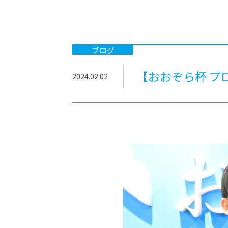
-ちょっとみせてKTCみらいノート
-住環境デ
どこでも、どことでも型学習
-マンガイ
-進学コー
ブログ
-基礎コー
【おおぞら杯 プ
2024.02.02
-個別指導