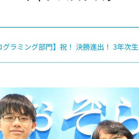
®
ザインコース
-社会の架け橋プログラム®
-おおぞら
ラストコース
-海外留学
ス
ス
ログラミング部門】祝！ 決勝進出！ 3年次
コース