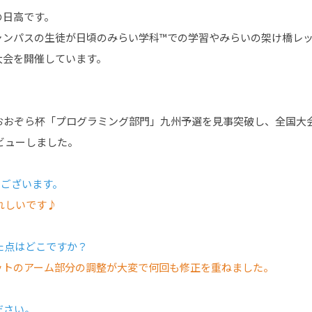
の日高です。
ャンパスの生徒が日頃のみらい学科™での学習やみらいの架け橋レッ
大会を開催しています。
たおおぞら杯「プログラミング部門」九州予選を見事突破し、全国大
ビューしました。
うございます。
うれしいです♪
した点はどこですか？
ボットのアーム部分の調整が大変で何回も修正を重ねました。
ださい。