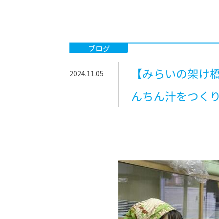
-ちょっとみせてKTCみらいノート
-住環境デ
どこでも、どことでも型学習
-マンガイ
-進学コー
ブログ
-基礎コー
【みらいの架け橋
2024.11.05
-個別指導
んちん汁をつく