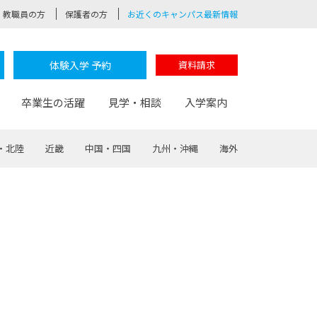
教職員の方
保護者の方
お近くのキャンパス最新情報
体験入学 予約
資料請求
卒業生の活躍
見学・相談
入学案内
・北陸
近畿
中国・四国
九州・沖縄
海外
験
路
ポート
つながる学科
茂木校長のなりたい大人白熱授業
卒業しても戻れる場所
Web出願
制服紹介
レッジ
おおぞらサポーター
部とおおぞらカレッジの