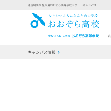
通信制高校 屋久島おおぞら高等学校サポートキャンパス
おお
キャンパス情報
あなたへのメッセージ
1年間の流れ
マイコーチ®
生徒募集要項
学校での1日
みらい学科
おおぞら
-マイコーチ®バトンリレーブログ
-子ども・
みらいノート®
-プログラ