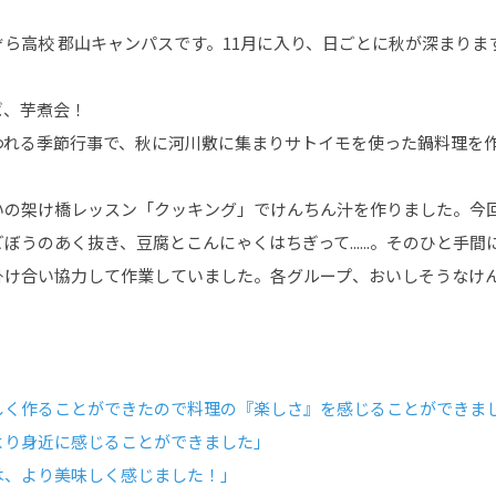
ら高校 郡山キャンパスです。11月に入り、日ごとに秋が深まりま
ば、芋煮会！
われる季節行事で、秋に河川敷に集まりサトイモを使った鍋料理を
いの架け橋レッスン「クッキング」でけんちん汁を作りました。今
ぼうのあく抜き、豆腐とこんにゃくはちぎって......。そのひと手
掛け合い協力して作業していました。各グループ、おいしそうなけん
しく作ることができたので料理の『楽しさ』を感じることができま
より身近に感じることができました」
は、より美味しく感じました！」