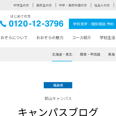
中学生の方
高校生の方
中卒・高校中退の方
社会人の方
はじめての方
ぞら高校
0120-
学校見学・個別相談 予約
12-3796
おおぞらについて
おおぞらの魅力
コース紹介
学校生活
北海道・東北
関東・甲信越
東海
おおぞらについて トップページ
おおぞらの魅力 トップページ
卒業生の活躍 トップページ
見学・相談 トップページ
コース紹介 トップページ
学校生活 トップページ
入学案内 トップページ
™
が大事にしている価値観
入学までの流れ
おおぞらの授業
全国の仲間
先輩の声
おおぞら高校とは
卒業までの流れ
おおぞら100選
なりたい大人になるための体
卒業生の進
SDGs
学費サ
福島県
福祉コース
人と職との架け橋
-なりたい大人システム
-屋久島スクーリング
おおぞらカ
郡山キャンパス
ミングコース
-みらいの架け橋レッスン®
-選べる学
キャンパスブログ
サポート