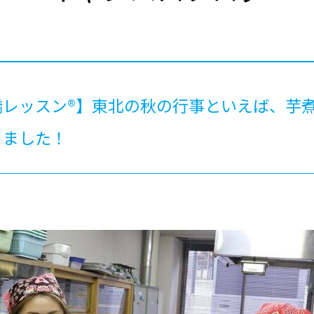
®
ザインコース
-社会の架け橋プログラム®
-おおぞら
ラストコース
-海外留学
ス
ス
レッスン®】東北の秋の行事といえば、芋煮
コース
りました！