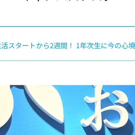
®
ザインコース
-社会の架け橋プログラム®
-おおぞら
ラストコース
-海外留学
ス
ス
活スタートから2週間！ 1年次生に今の心
コース