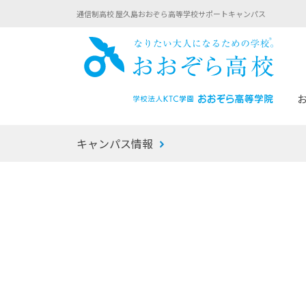
通信制高校 屋久島おおぞら高等学校サポートキャンパス
おお
キャンパス情報
あなたへのメッセージ
1年間の流れ
マイコーチ®
生徒募集要項
学校での1日
みらい学科
おおぞら
-マイコーチ®バトンリレーブログ
-子ども・
みらいノート®
-プログラ