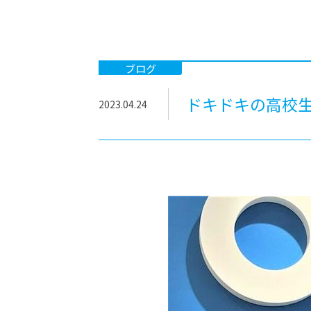
-ちょっとみせてKTCみらいノート
-住環境デ
どこでも、どことでも型学習
-マンガイ
-進学コー
ブログ
-基礎コー
ドキドキの高校生
2023.04.24
-個別指導