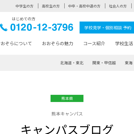
中学生の方
高校生の方
中卒・高校中退の方
社会人の方
はじめての方
ぞら高校
0120-
学校見学・個別相談 予約
12-3796
おおぞらについて
おおぞらの魅力
コース紹介
学校生活
北海道・東北
関東・甲信越
東海
おおぞらについて トップページ
おおぞらの魅力 トップページ
卒業生の活躍 トップページ
見学・相談 トップページ
コース紹介 トップページ
学校生活 トップページ
入学案内 トップページ
™
が大事にしている価値観
入学までの流れ
おおぞらの授業
全国の仲間
先輩の声
おおぞら高校とは
卒業までの流れ
おおぞら100選
なりたい大人になるための体
卒業生の進
SDGs
学費サ
熊本県
福祉コース
人と職との架け橋
-なりたい大人システム
-屋久島スクーリング
おおぞらカ
熊本キャンパス
ミングコース
-みらいの架け橋レッスン®
-選べる学
キャンパスブログ
サポート