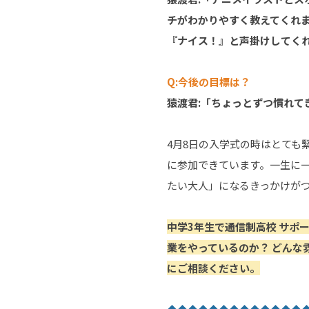
チがわかりやすく教えてくれ
『ナイス！』と声掛けしてく
Q:今後の目標は？
猿渡君:「ちょっとずつ慣れ
4月8日の入学式の時はとて
に参加できています。一生に一
たい大人」になるきっかけが
中学3年生で通信制高校 サポ
業をやっているのか？ どんな
にご相談ください。