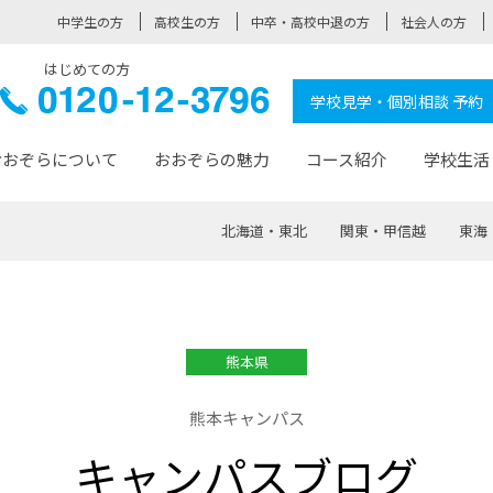
中学生の方
高校生の方
中卒・高校中退の方
社会人の方
はじめての方
ぞら高校
0120-
学校見学・個別相談 予約
12-3796
おおぞらについて
おおぞらの魅力
コース紹介
学校生活
北海道・東北
関東・甲信越
東海
おおぞらについて トップページ
おおぞらの魅力 トップページ
卒業生の活躍 トップページ
見学・相談 トップページ
コース紹介 トップページ
学校生活 トップページ
入学案内 トップページ
™
が大事にしている価値観
入学までの流れ
おおぞらの授業
全国の仲間
先輩の声
おおぞら高校とは
卒業までの流れ
おおぞら100選
なりたい大人になるための体
卒業生の進
SDGs
学費サ
熊本県
福祉コース
人と職との架け橋
-なりたい大人システム
-屋久島スクーリング
おおぞらカ
熊本キャンパス
ミングコース
-みらいの架け橋レッスン®
-選べる学
キャンパスブログ
サポート