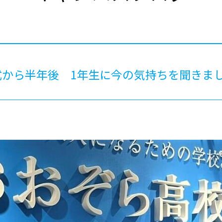
®
ザインコース
-社会の架け橋プログラム®
-おおぞら
ラストコース
-海外留学
ス
ス
式から半年後 1年生に今の気持ちを聞きま
コース