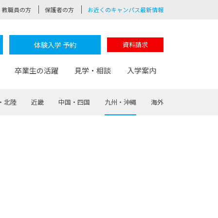
教職員の方
保護者の方
お近くのキャンパス最新情報
体験入学 予約
資料請求
卒業生の活躍
見学・相談
入学案内
・北陸
近畿
中国・四国
九州・沖縄
海外
験
路
ポート
つながる学科
茂木校長のなりたい大人白熱授業
卒業しても戻れる場所
Web出願
制服紹介
レッジ
おおぞらサポーター
部とおおぞらカレッジの