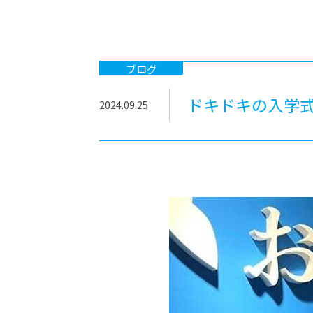
-ちょっとみせてKTCみらいノート
-住環境デ
どこでも、どことでも型学習
-マンガイ
-進学コー
ブログ
-基礎コー
ドキドキの入学
2024.09.25
-個別指導