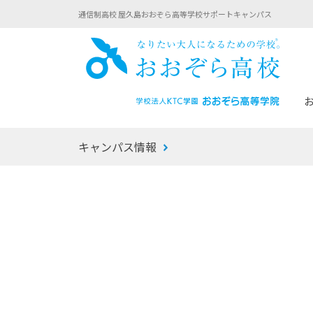
通信制高校 屋久島おおぞら高等学校サポートキャンパス
おお
キャンパス情報
あなたへのメッセージ
1年間の流れ
マイコーチ®
生徒募集要項
学校での1日
みらい学科
おおぞら
-マイコーチ®バトンリレーブログ
-子ども・
みらいノート®
-プログラ