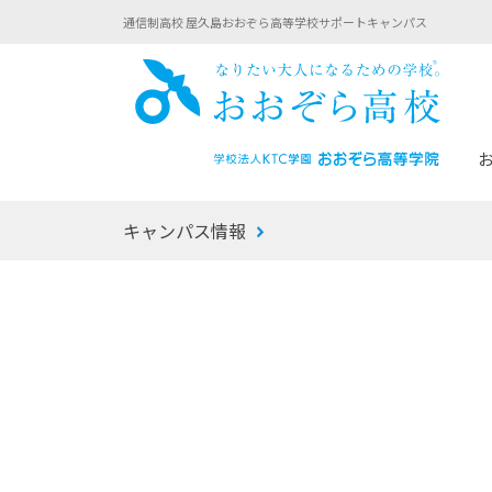
通信制高校 屋久島おおぞら高等学校サポートキャンパス
おお
キャンパス情報
あなたへのメッセージ
1年間の流れ
マイコーチ®
生徒募集要項
学校での1日
みらい学科
おおぞら
-マイコーチ®バトンリレーブログ
-子ども・
みらいノート®
-プログラ