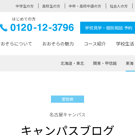
中学生の方
高校生の方
中卒・高校中退の方
社会人の方
はじめての方
ぞら高校
0120-
学校見学・個別相談 予約
12-3796
おおぞらについて
おおぞらの魅力
コース紹介
学校生活
北海道・東北
関東・甲信越
東海
おおぞらについて トップページ
おおぞらの魅力 トップページ
卒業生の活躍 トップページ
見学・相談 トップページ
コース紹介 トップページ
学校生活 トップページ
入学案内 トップページ
™
が大事にしている価値観
入学までの流れ
おおぞらの授業
全国の仲間
先輩の声
おおぞら高校とは
卒業までの流れ
おおぞら100選
なりたい大人になるための体
卒業生の進
SDGs
学費サ
愛知県
福祉コース
人と職との架け橋
-なりたい大人システム
-屋久島スクーリング
おおぞらカ
名古屋キャンパス
ミングコース
-みらいの架け橋レッスン®
-選べる学
キャンパスブログ
サポート