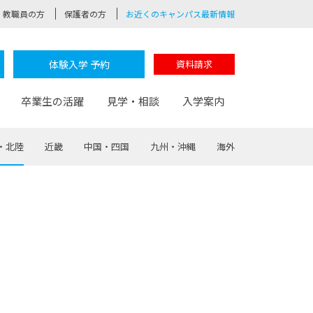
教職員の方
保護者の方
お近くのキャンパス最新情報
体験入学 予約
資料請求
卒業生の活躍
見学・相談
入学案内
・北陸
近畿
中国・四国
九州・沖縄
海外
験
路
ポート
つながる学科
茂木校長のなりたい大人白熱授業
卒業しても戻れる場所
Web出願
制服紹介
レッジ
おおぞらサポーター
部とおおぞらカレッジの