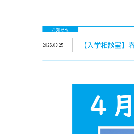
-ちょっとみせてKTCみらいノート
-住環境デ
どこでも、どことでも型学習
-マンガイ
-進学コー
お知らせ
-基礎コー
【入学相談室】春
2025.03.25
-個別指導