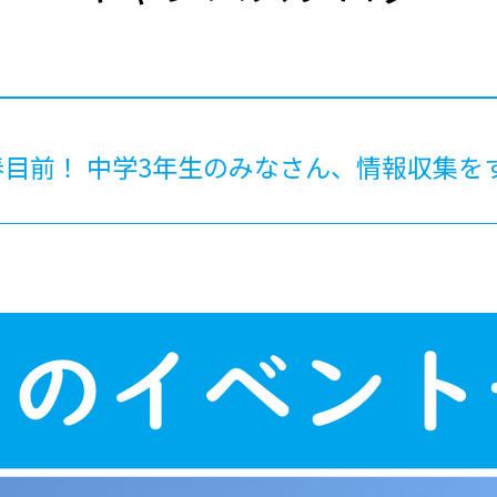
®
ザインコース
-社会の架け橋プログラム®
-おおぞら
ラストコース
-海外留学
ス
ス
目前！ 中学3年生のみなさん、情報収集を
コース