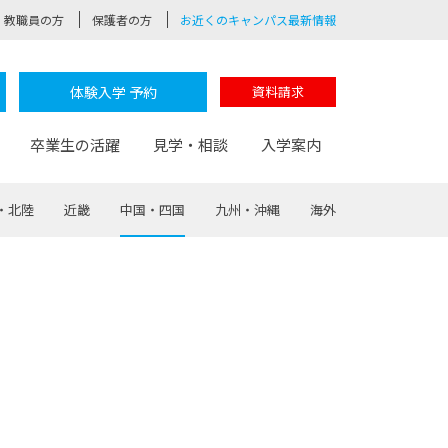
教職員の方
保護者の方
お近くのキャンパス最新情報
体験入学 予約
資料請求
卒業生の活躍
見学・相談
入学案内
・北陸
近畿
中国・四国
九州・沖縄
海外
験
路
ポート
つながる学科
茂木校長のなりたい大人白熱授業
卒業しても戻れる場所
Web出願
制服紹介
レッジ
おおぞらサポーター
部とおおぞらカレッジの