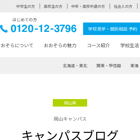
中学生の方
高校生の方
中卒・高校中退の方
社会人の方
はじめての方
ぞら高校
0120-
学校見学・個別相談 予約
12-3796
おおぞらについて
おおぞらの魅力
コース紹介
学校生活
北海道・東北
関東・甲信越
東海
おおぞらについて トップページ
おおぞらの魅力 トップページ
卒業生の活躍 トップページ
見学・相談 トップページ
コース紹介 トップページ
学校生活 トップページ
入学案内 トップページ
™
が大事にしている価値観
入学までの流れ
おおぞらの授業
全国の仲間
先輩の声
おおぞら高校とは
卒業までの流れ
おおぞら100選
なりたい大人になるための体
卒業生の進
SDGs
学費サ
岡山県
福祉コース
人と職との架け橋
-なりたい大人システム
-屋久島スクーリング
おおぞらカ
岡山キャンパス
ミングコース
-みらいの架け橋レッスン®
-選べる学
キャンパスブログ
サポート