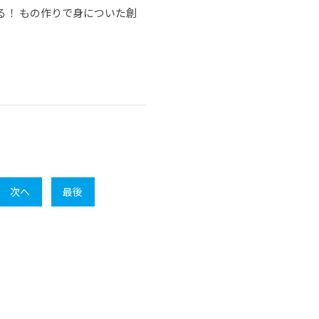
る！ もの作りで身についた創
次へ
最後