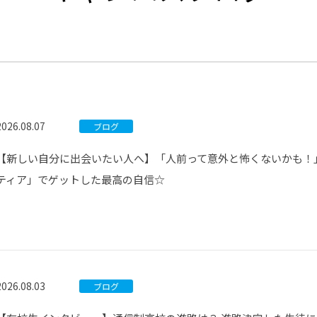
®
ザインコース
-社会の架け橋プログラム®
-おおぞら
ラストコース
-海外留学
ス
ス
2026.08.07
ブログ
コース
【新しい自分に出会いたい人へ】「人前って意外と怖くないかも！
ティア」でゲットした最高の自信☆
2026.08.03
ブログ