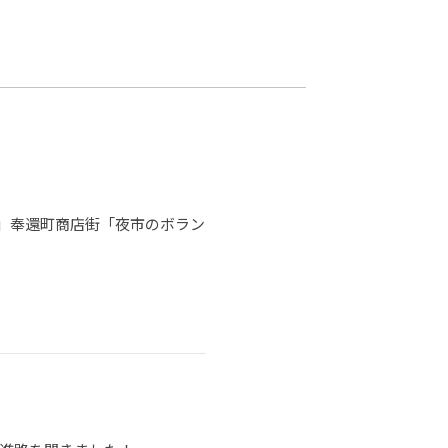
カレッジの教育
」奉還町商店街「夜市のボラン