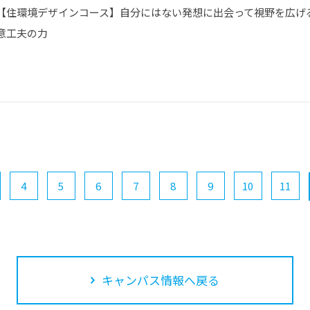
【住環境デザインコース】自分にはない発想に出会って視野を広げ
意工夫の力
4
5
6
7
8
9
10
11
キャンパス情報へ戻る