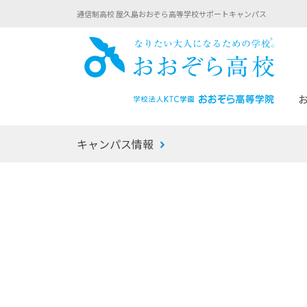
通信制高校 屋久島おおぞら高等学校サポートキャンパス
おお
キャンパス情報
あなたへのメッセージ
1年間の流れ
マイコーチ®
生徒募集要項
学校での1日
みらい学科
おおぞら
-マイコーチ®バトンリレーブログ
-子ども・
みらいノート®
-プログラ