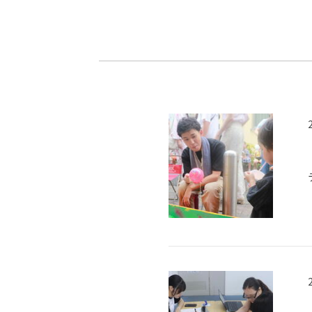
-ちょっとみせてKTCみらいノート
-住環境デ
どこでも、どことでも型学習
-マンガイ
-進学コー
-基礎コー
-個別指導