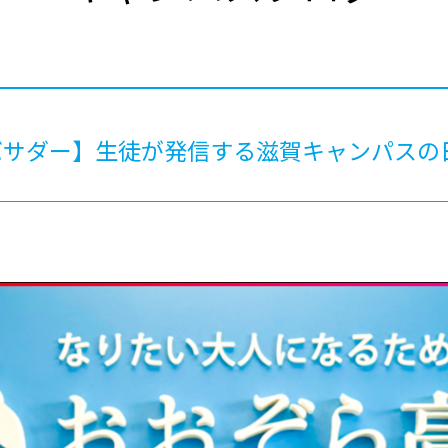
®
ザインコース
-社会の架け橋プログラム®
-おおぞら
ラストコース
-海外留学
ス
ス
バサダー】生徒が発信する滋賀キャンパスの
コース