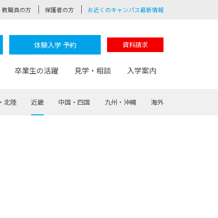
教職員の方
保護者の方
お近くのキャンパス最新情報
体験入学 予約
資料請求
卒業生の活躍
見学・相談
入学案内
・北陸
近畿
中国・四国
九州・沖縄
海外
験
路
ポート
つながる学科
茂木校長のなりたい大人白熱授業
卒業しても戻れる場所
Web出願
制服紹介
レッジ
おおぞらサポーター
部とおおぞらカレッジの