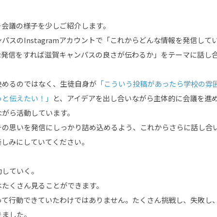
ー会議の様子を少しご紹介します。
パスのInstagramアカウントで「これからどんな情報を発信し
な発信をすれば滋賀キャンパスの良さが伝わるか」をテーマに話し
決めるのではなく、生徒自身が
「こういう投稿があったら学校の雰
っと伝えたい！」
と、アイデアを出し合いながら主体的に会議を進
ながら活動しています。
チの思いを発信にしっかり詰め込めるよう、これからさらに話し合
楽しみにしていてください。
動していく。
はたくさん見ることができます。
って行動できていたわけではありません。たくさん挑戦し、失敗し
きました。