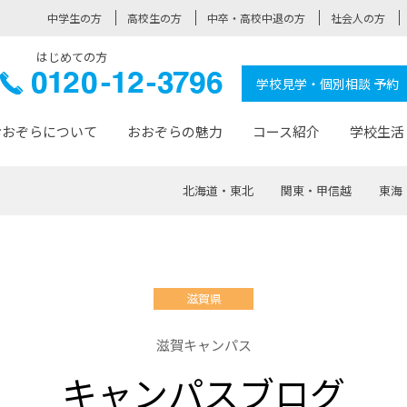
中学生の方
高校生の方
中卒・高校中退の方
社会人の方
はじめての方
ぞら高校
0120-
学校見学・個別相談 予約
12-3796
おおぞらについて
おおぞらの魅力
コース紹介
学校生活
北海道・東北
関東・甲信越
東海
おおぞらについて トップページ
おおぞらの魅力 トップページ
卒業生の活躍 トップページ
見学・相談 トップページ
コース紹介 トップページ
学校生活 トップページ
入学案内 トップページ
™
が大事にしている価値観
入学までの流れ
おおぞらの授業
全国の仲間
先輩の声
おおぞら高校とは
卒業までの流れ
おおぞら100選
なりたい大人になるための体
卒業生の進
SDGs
学費サ
滋賀県
福祉コース
人と職との架け橋
-なりたい大人システム
-屋久島スクーリング
おおぞらカ
滋賀キャンパス
ミングコース
-みらいの架け橋レッスン®
-選べる学
キャンパスブログ
サポート