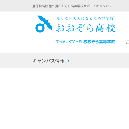
通信制高校 屋久島おおぞら高等学校サポートキャンパス
おお
キャンパス情報
あなたへのメッセージ
1年間の流れ
マイコーチ®
生徒募集要項
学校での1日
みらい学科
おおぞら
-マイコーチ®バトンリレーブログ
-子ども・
みらいノート®
-プログラ