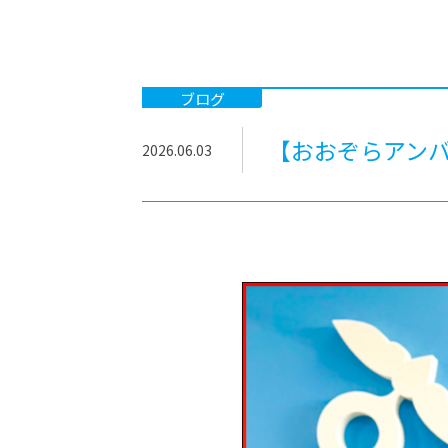
-ちょっとみせてKTCみらいノート
-住環境デ
どこでも、どことでも型学習
-マンガイ
-進学コー
ブログ
-基礎コー
【おおぞらアン
2026.06.03
-個別指導