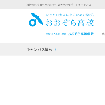
通信制高校 屋久島おおぞら高等学校サポートキャンパス
おお
キャンパス情報
あなたへのメッセージ
1年間の流れ
マイコーチ®
生徒募集要項
学校での1日
みらい学科
おおぞら
-マイコーチ®バトンリレーブログ
-子ども・
みらいノート®
-プログラ