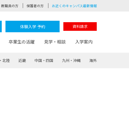
教職員の方
保護者の方
お近くのキャンパス最新情報
体験入学 予約
資料請求
卒業生の活躍
見学・相談
入学案内
・北陸
近畿
中国・四国
九州・沖縄
海外
験
路
ポート
つながる学科
茂木校長のなりたい大人白熱授業
卒業しても戻れる場所
Web出願
制服紹介
レッジ
おおぞらサポーター
部とおおぞらカレッジの