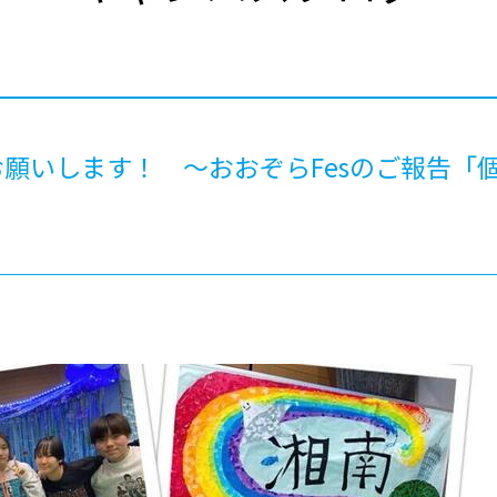
®
ザインコース
-社会の架け橋プログラム®
-おおぞら
ラストコース
-海外留学
ス
ス
願いします！ ～おおぞらFesのご報告「
コース