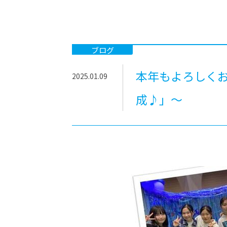
-ちょっとみせてKTCみらいノート
-住環境デ
どこでも、どことでも型学習
-マンガイ
-進学コー
ブログ
-基礎コー
本年もよろしくお
2025.01.09
-個別指導
成♪」～