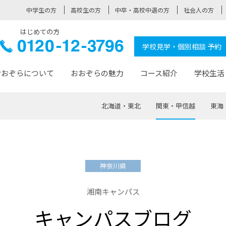
中学生の方
高校生の方
中卒・高校中退の方
社会人の方
はじめての方
ぞら高校
0120-
学校見学・個別相談 予約
12-3796
おおぞらについて
おおぞらの魅力
コース紹介
学校生活
北海道・東北
関東・甲信越
東海
おおぞらについて トップページ
おおぞらの魅力 トップページ
卒業生の活躍 トップページ
見学・相談 トップページ
コース紹介 トップページ
学校生活 トップページ
入学案内 トップページ
™
が大事にしている価値観
入学までの流れ
おおぞらの授業
全国の仲間
先輩の声
おおぞら高校とは
卒業までの流れ
おおぞら100選
なりたい大人になるための体
卒業生の進
SDGs
学費サ
神奈川県
福祉コース
人と職との架け橋
-なりたい大人システム
-屋久島スクーリング
おおぞらカ
湘南キャンパス
ミングコース
-みらいの架け橋レッスン®
-選べる学
キャンパスブログ
サポート