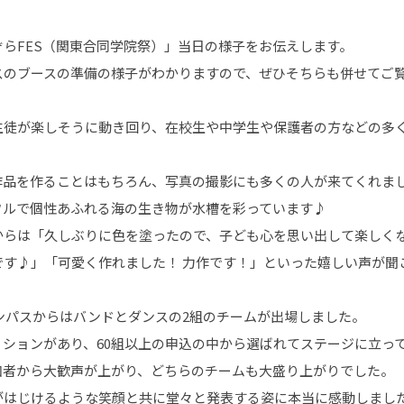
らFES（関東合同学院祭）」当日の様子をお伝えします。
スのブースの準備の様子がわかりますので、ぜひそちらも併せてご
生徒が楽しそうに動き回り、在校生や中学生や保護者の方などの多
作品を作ることはもちろん、写真の撮影にも多くの人が来てくれま
フルで個性あふれる海の生き物が水槽を彩っています♪
からは「久しぶりに色を塗ったので、子ども心を思い出して楽しく
です♪」「可愛く作れました！ 力作です！」といった嬉しい声が聞
ンパスからはバンドとダンスの2組のチームが出場しました。
ションがあり、60組以上の申込の中から選ばれてステージに立っ
加者から大歓声が上がり、どちらのチームも大盛り上がりでした。
がはじけるような笑顔と共に堂々と発表する姿に本当に感動しまし