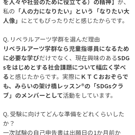
を人々や社会のために役立てる）の精神】
が、
私の
「人の力になりたい」という「なりたい大
人像」
にとてもぴったりだと感じたからです。
Q. リベラルアーツ学群を選んだ理由
リベラルアーツ学群なら児童指導員になるため
に必要な学び
だけでなく、現在興味のある
SDG
sをはじめとする社会課題について幅広く学べ
る
と感じたからです。実際に
ＫＴＣおおぞらで
も、みらいの架け橋レッスン®の「SDGsクラ
ブ」のメンバーとして
活動をしています。
Q. 受験に向けてどんな準備をどれくらいした
か？
一次試験の自己申告書は出願日の1か月前か