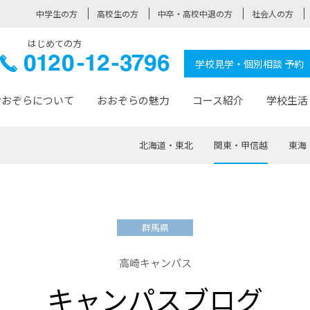
中学生の方
高校生の方
中卒・高校中退の方
社会人の方
はじめての方
ぞら高校
0120-
学校見学・個別相談 予約
12-3796
おおぞらについて
おおぞらの魅力
コース紹介
学校生活
北海道・東北
関東・甲信越
東海
おおぞらについて トップページ
おおぞらの魅力 トップページ
卒業生の活躍 トップページ
見学・相談 トップページ
コース紹介 トップページ
学校生活 トップページ
入学案内 トップページ
™
が大事にしている価値観
入学までの流れ
おおぞらの授業
全国の仲間
先輩の声
おおぞら高校とは
卒業までの流れ
おおぞら100選
なりたい大人になるための体
卒業生の進
SDGs
学費サ
群馬県
福祉コース
人と職との架け橋
-なりたい大人システム
-屋久島スクーリング
おおぞらカ
高崎キャンパス
ミングコース
-みらいの架け橋レッスン®
-選べる学
キャンパスブログ
サポート