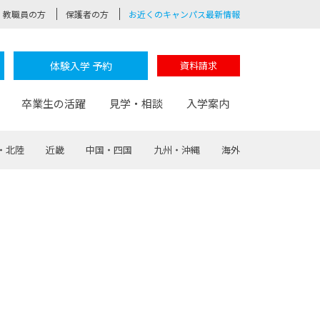
教職員の方
保護者の方
お近くのキャンパス最新情報
体験入学 予約
資料請求
卒業生の活躍
見学・相談
入学案内
・北陸
近畿
中国・四国
九州・沖縄
海外
験
路
ポート
つながる学科
茂木校長のなりたい大人白熱授業
卒業しても戻れる場所
Web出願
制服紹介
レッジ
おおぞらサポーター
部とおおぞらカレッジの