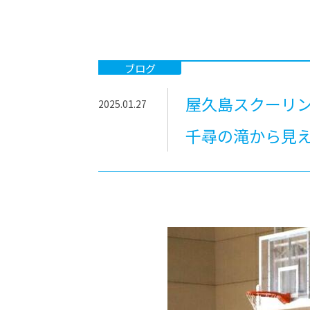
-ちょっとみせてKTCみらいノート
-住環境デ
どこでも、どことでも型学習
-マンガイ
-進学コー
ブログ
-基礎コー
屋久島スクーリ
2025.01.27
-個別指導
千尋の滝から見