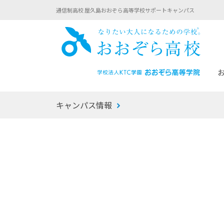
通信制高校 屋久島おおぞら高等学校サポートキャンパス
おお
キャンパス情報
あなたへのメッセージ
1年間の流れ
マイコーチ®
生徒募集要項
学校での1日
みらい学科
おおぞら
-マイコーチ®バトンリレーブログ
-子ども・
みらいノート®
-プログラ