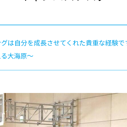
®
ザインコース
-社会の架け橋プログラム®
-おおぞら
ラストコース
-海外留学
ス
ス
ングは自分を成長させてくれた貴重な経験
コース
える大海原～