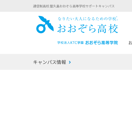
通信制高校 屋久島おおぞら高等学校サポートキャンパス
おお
キャンパス情報
あなたへのメッセージ
1年間の流れ
マイコーチ®
生徒募集要項
学校での1日
みらい学科
おおぞら
-マイコーチ®バトンリレーブログ
-子ども・
みらいノート®
-プログラ