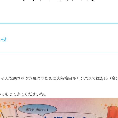
®
ザインコース
-社会の架け橋プログラム®
-おおぞら
ラストコース
-海外留学
ス
ス
らせ
コース
そんな寒さを吹き飛ばすために大阪梅田キャンパスでは2/15（金
いてもってきてくださいね。