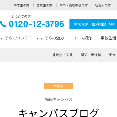
中学生の方
高校生の方
中卒・高校中退の方
社会人の方
はじめての方
ぞら高校
0120-
学校見学・個別相談 予約
12-3796
おおぞらについて
おおぞらの魅力
コース紹介
学校生活
北海道・東北
関東・甲信越
東海
おおぞらについて トップページ
おおぞらの魅力 トップページ
卒業生の活躍 トップページ
見学・相談 トップページ
コース紹介 トップページ
学校生活 トップページ
入学案内 トップページ
™
が大事にしている価値観
入学までの流れ
おおぞらの授業
全国の仲間
先輩の声
おおぞら高校とは
卒業までの流れ
おおぞら100選
なりたい大人になるための体
卒業生の進
SDGs
学費サ
大阪府
福祉コース
人と職との架け橋
-なりたい大人システム
-屋久島スクーリング
おおぞらカ
梅田キャンパス
ミングコース
-みらいの架け橋レッスン®
-選べる学
キャンパスブログ
サポート