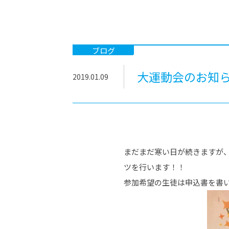
-ちょっとみせてKTCみらいノート
-住環境デ
どこでも、どことでも型学習
-マンガイ
-進学コー
ブログ
-基礎コー
大運動会のお知
2019.01.09
-個別指導
まだまだ寒い日が続きますが、
ツを行います！！
参加希望の生徒は申込書を書