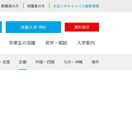
教職員の方
保護者の方
お近くのキャンパス最新情報
体験入学 予約
資料請求
卒業生の活躍
見学・相談
入学案内
・北陸
近畿
中国・四国
九州・沖縄
海外
験
路
ポート
つながる学科
茂木校長のなりたい大人白熱授業
卒業しても戻れる場所
Web出願
制服紹介
レッジ
おおぞらサポーター
部とおおぞらカレッジの