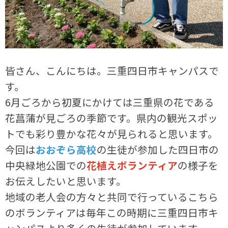
皆さん、こんにちは。三重四日市キャンパスで
す。
6月ごろから初夏にかけては三重県の花である
花菖蒲が見ごろの季節です。県内の観光スポッ
トでも彩り豊かな花々が見られると思います。
今回は
おおぞら高校
の生徒が参加した四日市の
中央緑地公園での
花植えボランティア
の様子を
お伝えしたいと思います。
地域の老人会の方々と共同で行っているこちら
のボランティアは毎年この時期に三重四日市キ