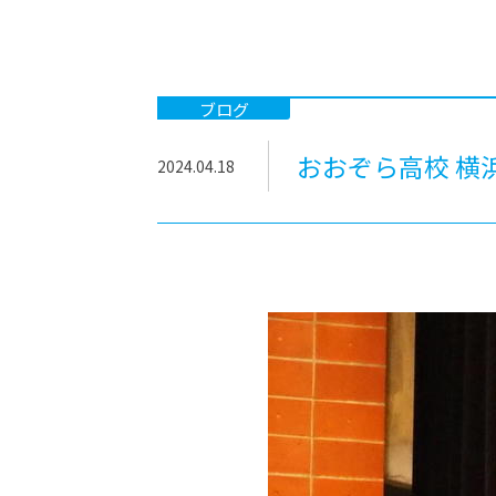
-ちょっとみせてKTCみらいノート
-住環境デ
どこでも、どことでも型学習
-マンガイ
-進学コー
ブログ
-基礎コー
おおぞら高校 横
2024.04.18
-個別指導