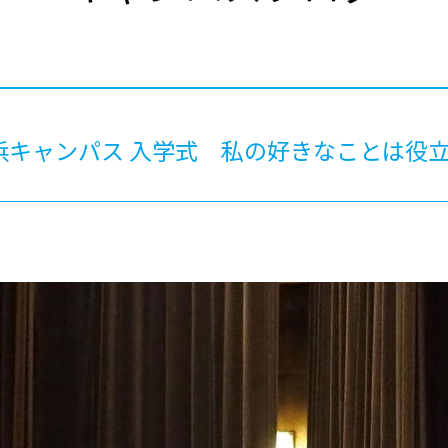
®
ザインコース
-社会の架け橋プログラム®
-おおぞら
ラストコース
-海外留学
ス
ス
浜キャンパス 入学式 私の好きなことは役
コース