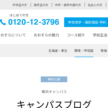
中学生の方
高校生の方
中卒・高校中退の方
社会人の方
はじめての方
ぞら高校
0120-
学校見学・個別相談 予約
12-3796
おおぞらについて
おおぞらの魅力
コース紹介
学校生活
北海道・東北
関東・甲信越
東海
おおぞらについて トップページ
おおぞらの魅力 トップページ
卒業生の活躍 トップページ
見学・相談 トップページ
コース紹介 トップページ
学校生活 トップページ
入学案内 トップページ
™
が大事にしている価値観
入学までの流れ
おおぞらの授業
全国の仲間
先輩の声
おおぞら高校とは
卒業までの流れ
おおぞら100選
なりたい大人になるための体
卒業生の進
SDGs
学費サ
神奈川県
福祉コース
人と職との架け橋
-なりたい大人システム
-屋久島スクーリング
おおぞらカ
横浜キャンパス
ミングコース
-みらいの架け橋レッスン®
-選べる学
キャンパスブログ
サポート