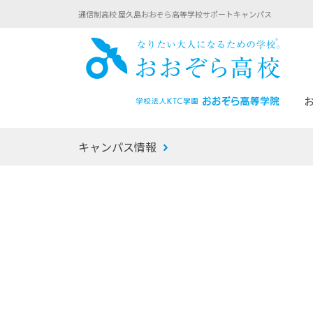
通信制高校 屋久島おおぞら高等学校サポートキャンパス
おお
キャンパス情報
あなたへのメッセージ
1年間の流れ
マイコーチ®
生徒募集要項
学校での1日
みらい学科
おおぞら
-マイコーチ®バトンリレーブログ
-子ども・
みらいノート®
-プログラ