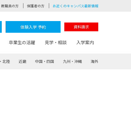
教職員の方
保護者の方
お近くのキャンパス最新情報
体験入学 予約
資料請求
卒業生の活躍
見学・相談
入学案内
・北陸
近畿
中国・四国
九州・沖縄
海外
験
路
ポート
つながる学科
茂木校長のなりたい大人白熱授業
卒業しても戻れる場所
Web出願
制服紹介
レッジ
おおぞらサポーター
部とおおぞらカレッジの