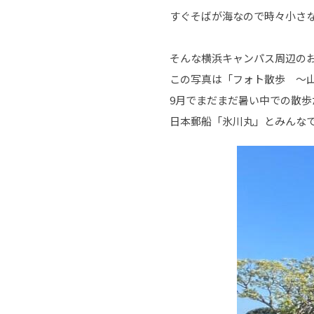
すぐそばが海なので時々小さなサ
そんな横浜キャンパス周辺の
この写真は「フォト散歩 ～
9月でまだまだ暑い中での散
日本郵船「氷川丸」とみんな