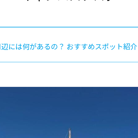
®
ザインコース
-社会の架け橋プログラム®
-おおぞら
ラストコース
-海外留学
ス
ス
辺には何があるの？ おすすめスポット紹介
コース