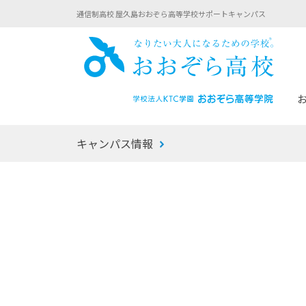
通信制高校 屋久島おおぞら高等学校サポートキャンパス
おお
キャンパス情報
あなたへのメッセージ
1年間の流れ
マイコーチ®
生徒募集要項
学校での1日
みらい学科
おおぞら
-マイコーチ®バトンリレーブログ
-子ども・
みらいノート®
-プログラ