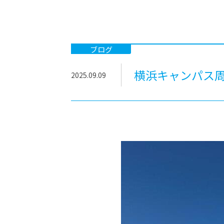
-ちょっとみせてKTCみらいノート
-住環境デ
どこでも、どことでも型学習
-マンガイ
-進学コー
ブログ
-基礎コー
横浜キャンパス周
2025.09.09
-個別指導