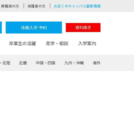
教職員の方
保護者の方
お近くのキャンパス最新情報
体験入学 予約
資料請求
卒業生の活躍
見学・相談
入学案内
・北陸
近畿
中国・四国
九州・沖縄
海外
験
路
ポート
つながる学科
茂木校長のなりたい大人白熱授業
卒業しても戻れる場所
Web出願
制服紹介
レッジ
おおぞらサポーター
部とおおぞらカレッジの