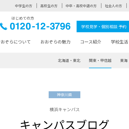
中学生の方
高校生の方
中卒・高校中退の方
社会人の方
はじめての方
ぞら高校
0120-
学校見学・個別相談 予約
12-3796
おおぞらについて
おおぞらの魅力
コース紹介
学校生活
北海道・東北
関東・甲信越
東海
おおぞらについて トップページ
おおぞらの魅力 トップページ
卒業生の活躍 トップページ
見学・相談 トップページ
コース紹介 トップページ
学校生活 トップページ
入学案内 トップページ
™
が大事にしている価値観
入学までの流れ
おおぞらの授業
全国の仲間
先輩の声
おおぞら高校とは
卒業までの流れ
おおぞら100選
なりたい大人になるための体
卒業生の進
SDGs
学費サ
神奈川県
福祉コース
人と職との架け橋
-なりたい大人システム
-屋久島スクーリング
おおぞらカ
横浜キャンパス
ミングコース
-みらいの架け橋レッスン®
-選べる学
キャンパスブログ
サポート