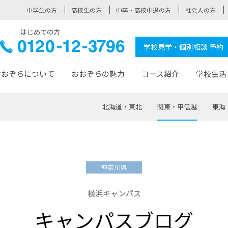
中学生の方
高校生の方
中卒・高校中退の方
社会人の方
はじめての方
ぞら高校
0120-
学校見学・個別相談 予約
12-3796
おおぞらについて
おおぞらの魅力
コース紹介
学校生活
北海道・東北
関東・甲信越
東海
おおぞらについて トップページ
おおぞらの魅力 トップページ
卒業生の活躍 トップページ
見学・相談 トップページ
コース紹介 トップページ
学校生活 トップページ
入学案内 トップページ
™
が大事にしている価値観
入学までの流れ
おおぞらの授業
全国の仲間
先輩の声
おおぞら高校とは
卒業までの流れ
おおぞら100選
なりたい大人になるための体
卒業生の進
SDGs
学費サ
神奈川県
福祉コース
人と職との架け橋
-なりたい大人システム
-屋久島スクーリング
おおぞらカ
横浜キャンパス
ミングコース
-みらいの架け橋レッスン®
-選べる学
キャンパスブログ
サポート