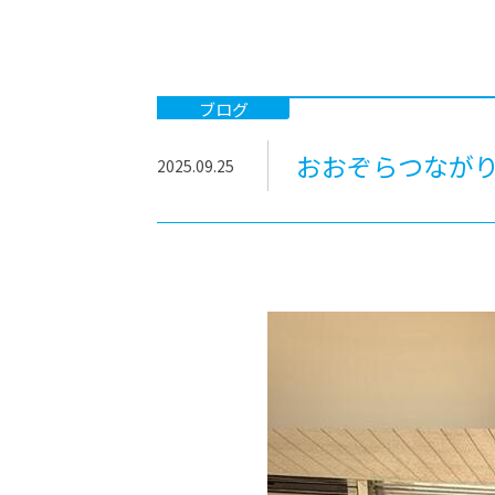
-ちょっとみせてKTCみらいノート
-住環境デ
どこでも、どことでも型学習
-マンガイ
-進学コー
ブログ
-基礎コー
おおぞらつながり
2025.09.25
-個別指導