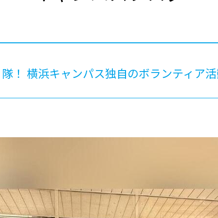
®
ザインコース
-社会の架け橋プログラム®
-おおぞら
ラストコース
-海外留学
ス
ス
隊！ 横浜キャンパス独自のボランティア活
コース