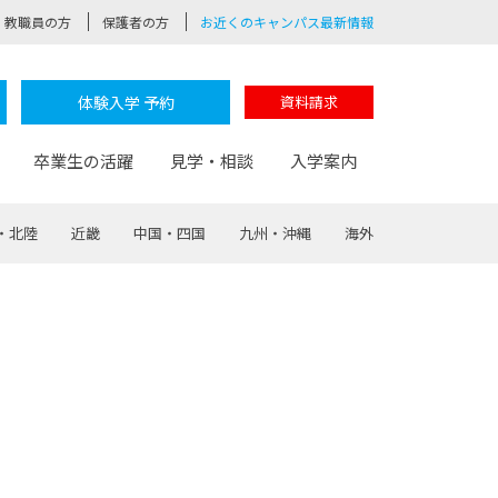
教職員の方
保護者の方
お近くのキャンパス最新情報
体験入学 予約
資料請求
卒業生の活躍
見学・相談
入学案内
・北陸
近畿
中国・四国
九州・沖縄
海外
験
路
ポート
つながる学科
茂木校長のなりたい大人白熱授業
卒業しても戻れる場所
Web出願
制服紹介
レッジ
おおぞらサポーター
部とおおぞらカレッジの