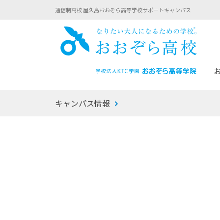
通信制高校 屋久島おおぞら高等学校サポートキャンパス
おお
キャンパス情報
あなたへのメッセージ
1年間の流れ
マイコーチ®
生徒募集要項
学校での1日
みらい学科
おおぞら
-マイコーチ®バトンリレーブログ
-子ども・
みらいノート®
-プログラ