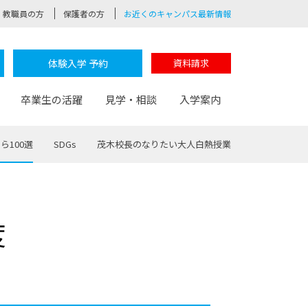
教職員の方
保護者の方
お近くのキャンパス最新情報
体験入学 予約
資料請求
卒業生の活躍
見学・相談
入学案内
ら100選
SDGs
茂木校長のなりたい大人白熱授業
験
路
ポート
つながる学科
茂木校長のなりたい大人白熱授業
卒業しても戻れる場所
Web出願
制服紹介
度
レッジ
おおぞらサポーター
部とおおぞらカレッジの