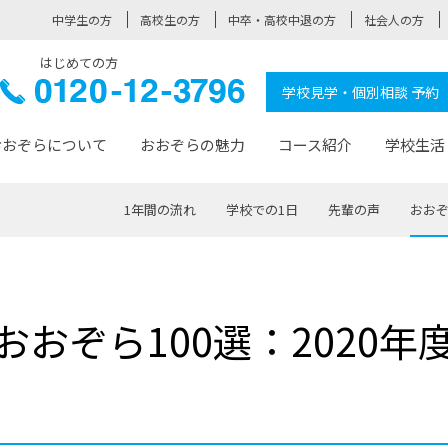
中学生の方
高校生の方
中卒・高校中退の方
社会人の方
はじめての方
ぞら高校
0120-
学校見学・個別相談 予約
12-3796
おおぞらについて
おおぞらの魅力
コース紹介
学校生活
1年間の流れ
学校での1日
先輩の声
おおぞ
おおぞらについて トップページ
おおぞらの魅力 トップページ
卒業生の活躍 トップページ
見学・相談 トップページ
コース紹介 トップページ
学校生活 トップページ
入学案内 トップページ
™
が大事にしている価値観
入学までの流れ
おおぞらの授業
全国の仲間
先輩の声
おおぞら高校とは
卒業までの流れ
おおぞら100選
なりたい大人になるための体
卒業生の進
SDGs
学費サ
おおぞら100選：2020年
福祉コース
人と職との架け橋
-なりたい大人システム
-屋久島スクーリング
おおぞらカ
ミングコース
-みらいの架け橋レッスン®
-選べる学
サポート