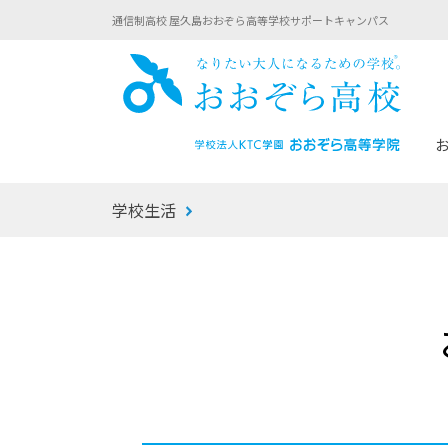
通信制高校 屋久島おおぞら高等学校サポートキャンパス
おお
学校生活
あなたへのメッセージ
1年間の流れ
マイコーチ®
生徒募集要項
学校での1日
みらい学科
おおぞら
-マイコーチ®バトンリレーブログ
-子ども・
みらいノート®
-プログラ