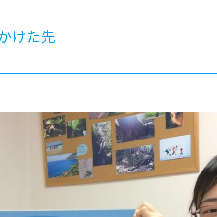
®
ザインコース
-社会の架け橋プログラム®
-おおぞら
ラストコース
-海外留学
かけた先
ス
ス
コース