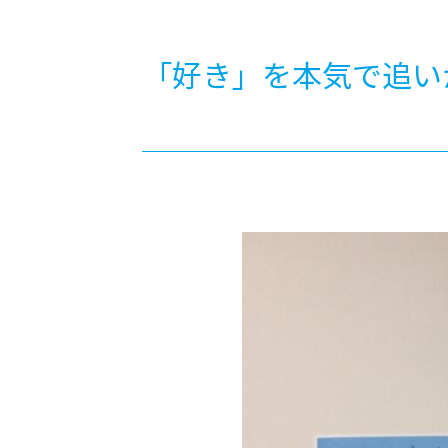
-ちょっとみせてKTCみらいノート
-住環境デ
どこでも、どことでも型学習
-マンガイ
「好き」を本気で追い
-進学コー
-基礎コー
-個別指導