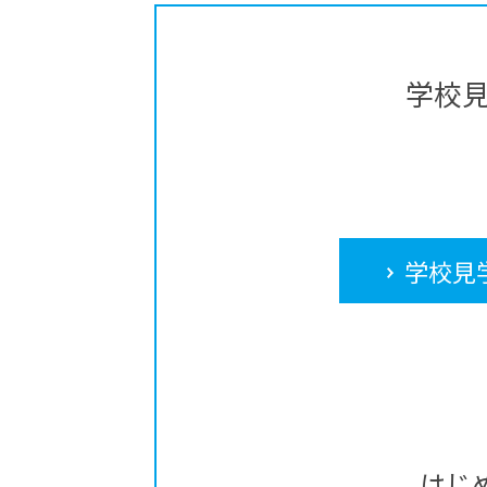
学校
学校見
はじ