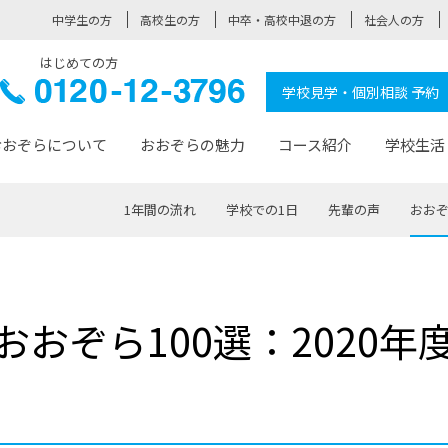
中学生の方
高校生の方
中卒・高校中退の方
社会人の方
はじめての方
ぞら高校
0120-
学校見学・個別相談 予約
12-3796
おおぞらについて
おおぞらの魅力
コース紹介
学校生活
1年間の流れ
学校での1日
先輩の声
おおぞ
おおぞらについて トップページ
おおぞらの魅力 トップページ
卒業生の活躍 トップページ
見学・相談 トップページ
コース紹介 トップページ
学校生活 トップページ
入学案内 トップページ
™
が大事にしている価値観
入学までの流れ
おおぞらの授業
全国の仲間
先輩の声
おおぞら高校とは
卒業までの流れ
おおぞら100選
なりたい大人になるための体
卒業生の進
SDGs
学費サ
おおぞら100選：2020年
福祉コース
人と職との架け橋
-なりたい大人システム
-屋久島スクーリング
おおぞらカ
ミングコース
-みらいの架け橋レッスン®
-選べる学
サポート