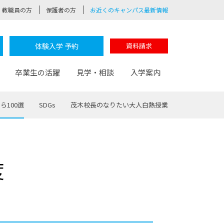
教職員の方
保護者の方
お近くのキャンパス最新情報
体験入学 予約
資料請求
卒業生の活躍
見学・相談
入学案内
ら100選
SDGs
茂木校長のなりたい大人白熱授業
験
路
ポート
つながる学科
茂木校長のなりたい大人白熱授業
卒業しても戻れる場所
Web出願
制服紹介
度
レッジ
おおぞらサポーター
部とおおぞらカレッジの