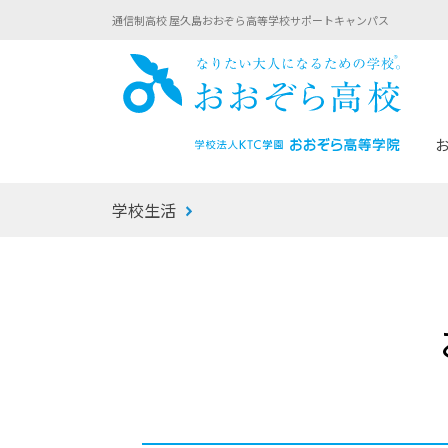
通信制高校 屋久島おおぞら高等学校サポートキャンパス
おお
学校生活
あなたへのメッセージ
1年間の流れ
マイコーチ®
生徒募集要項
学校での1日
みらい学科
おおぞら
-マイコーチ®バトンリレーブログ
-子ども・
みらいノート®
-プログラ