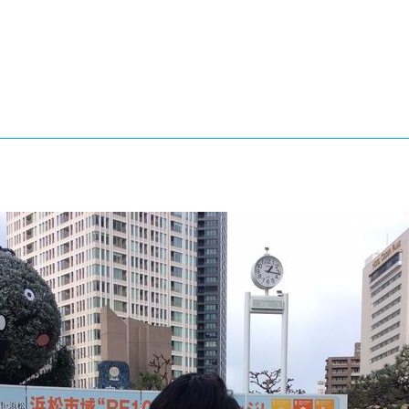
®
ザインコース
-社会の架け橋プログラム®
-おおぞら
ラストコース
-海外留学
ス
ス
コース