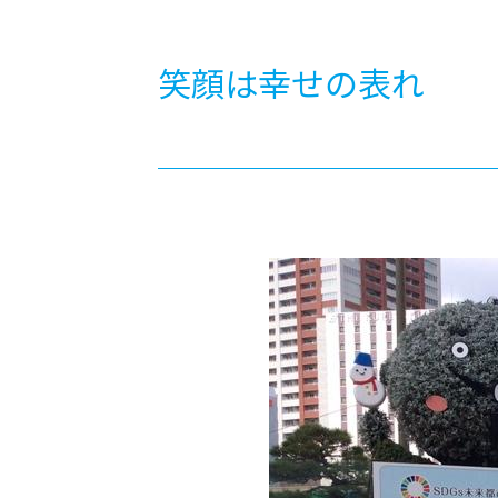
-ちょっとみせてKTCみらいノート
-住環境デ
どこでも、どことでも型学習
-マンガイ
笑顔は幸せの表れ
-進学コー
-基礎コー
-個別指導