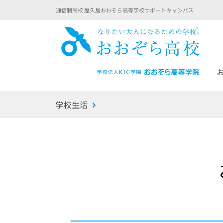
通信制高校 屋久島おおぞら高等学校サポートキャンパス
おお
学校生活
あなたへのメッセージ
1年間の流れ
マイコーチ®
生徒募集要項
学校での1日
みらい学科
おおぞら
-マイコーチ®バトンリレーブログ
-子ども・
みらいノート®
-プログラ