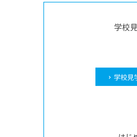
学校
学校見
はじ