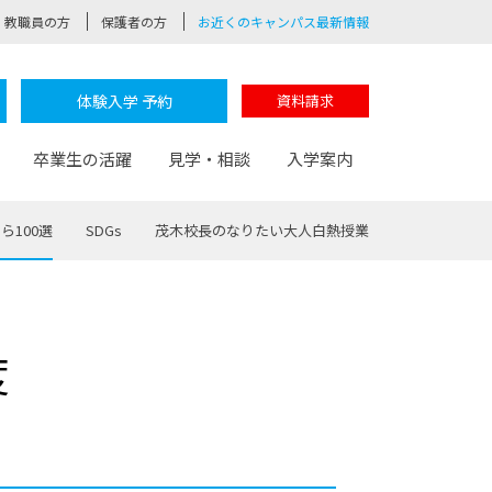
教職員の方
保護者の方
お近くのキャンパス最新情報
体験入学 予約
資料請求
卒業生の活躍
見学・相談
入学案内
ら100選
SDGs
茂木校長のなりたい大人白熱授業
験
路
ポート
つながる学科
茂木校長のなりたい大人白熱授業
卒業しても戻れる場所
Web出願
制服紹介
度
レッジ
おおぞらサポーター
部とおおぞらカレッジの