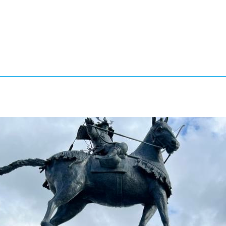
®
ザインコース
-社会の架け橋プログラム®
-おおぞら
ラストコース
-海外留学
ス
ス
コース