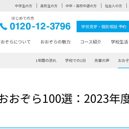
中学生の方
高校生の方
中卒・高校中退の方
社会人の方
はじめての方
ぞら高校
0120-
学校見学・個別相談 予約
12-3796
おおぞらについて
おおぞらの魅力
コース紹介
学校生活
1年間の流れ
学校での1日
先輩の声
おおぞ
おおぞらについて トップページ
おおぞらの魅力 トップページ
卒業生の活躍 トップページ
見学・相談 トップページ
コース紹介 トップページ
学校生活 トップページ
入学案内 トップページ
™
が大事にしている価値観
入学までの流れ
おおぞらの授業
全国の仲間
先輩の声
おおぞら高校とは
卒業までの流れ
おおぞら100選
なりたい大人になるための体
卒業生の進
SDGs
学費サ
おおぞら100選：2023年
福祉コース
人と職との架け橋
-なりたい大人システム
-屋久島スクーリング
おおぞらカ
ミングコース
-みらいの架け橋レッスン®
-選べる学
サポート