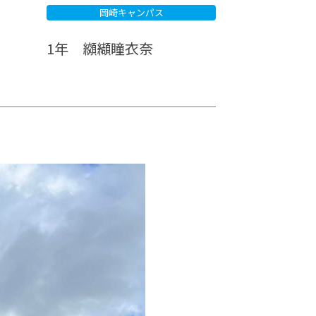
岡崎キャンパス
カレッジの教育
1年 纐纈瞳衣奈