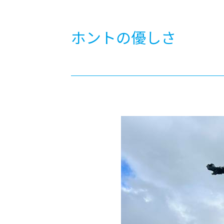
-ちょっとみせてKTCみらいノート
-住環境デ
どこでも、どことでも型学習
-マンガイ
ホントの優しさ
-進学コー
-基礎コー
-個別指導