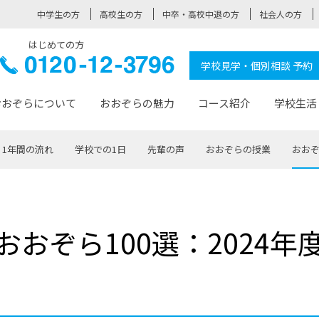
中学生の方
高校生の方
中卒・高校中退の方
社会人の方
はじめての方
ぞら高校
0120-
学校見学・個別相談 予約
12-3796
おおぞらについて
おおぞらの魅力
コース紹介
学校生活
1年間の流れ
学校での1日
先輩の声
おおぞらの授業
おおぞ
おおぞらについて トップページ
おおぞらの魅力 トップページ
卒業生の活躍 トップページ
見学・相談 トップページ
コース紹介 トップページ
学校生活 トップページ
入学案内 トップページ
™
が大事にしている価値観
入学までの流れ
おおぞらの授業
全国の仲間
先輩の声
おおぞら高校とは
卒業までの流れ
おおぞら100選
なりたい大人になるための体
卒業生の進
SDGs
学費サ
おおぞら100選：2024年
福祉コース
人と職との架け橋
-なりたい大人システム
-屋久島スクーリング
おおぞらカ
ミングコース
-みらいの架け橋レッスン®
-選べる学
サポート