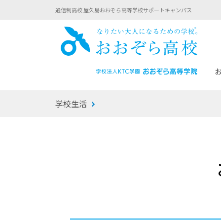
通信制高校 屋久島おおぞら高等学校サポートキャンパス
おお
学校生活
あなたへのメッセージ
1年間の流れ
マイコーチ®
生徒募集要項
学校での1日
みらい学科
おおぞら
-マイコーチ®バトンリレーブログ
-子ども・
みらいノート®
-プログラ