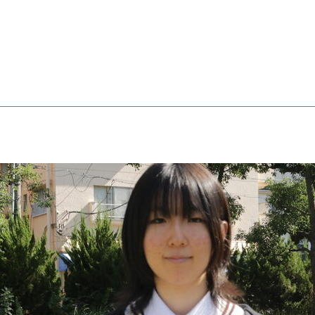
®
ザインコース
-社会の架け橋プログラム®
-おおぞら
ラストコース
-海外留学
ス
ス
コース