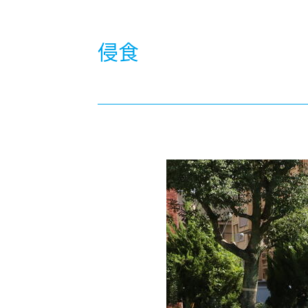
-ちょっとみせてKTCみらいノート
-住環境デ
どこでも、どことでも型学習
-マンガイ
侵食
-進学コー
-基礎コー
-個別指導