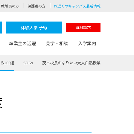
教職員の方
保護者の方
お近くのキャンパス最新情報
体験入学 予約
資料請求
卒業生の活躍
見学・相談
入学案内
ら100選
SDGs
茂木校長のなりたい大人白熱授業
験
路
ポート
つながる学科
茂木校長のなりたい大人白熱授業
卒業しても戻れる場所
Web出願
制服紹介
度
レッジ
おおぞらサポーター
部とおおぞらカレッジの